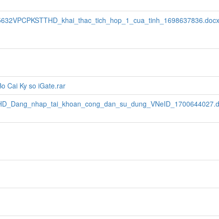
5632VPCPKSTTHD_khai_thac_tich_hop_1_cua_tinh_1698637836.doc
Bo Cai Ky so iGate.rar
HD_Dang_nhap_tai_khoan_cong_dan_su_dung_VNeID_1700644027.