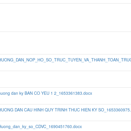
HUONG_DAN_NOP_HO_SO_TRUC_TUYEN_VA_THANH_TOAN_TRUC_
huong dan ky BAN CO YEU 1 2_1653361383.docx
HUONG DAN CAU HINH QUY TRINH THUC HIEN KY SO_1653360975.
Huong_dan_ky_so_CDVC_1690451760.docx