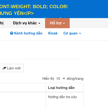
 FONT-WEIGHT: BOLD; COLOR:
 HƯNG YÊN</P>
LD; COLOR: #FFEE58;">HÀNH CHÍNH PHỤC
hị
Dịch vụ khác
Hỗ trợ
Kênh hướng dẫn
Kiosk
Cơ quan
Đăng nhập
Đăng ký
Làm mới
Hiển thị
dòng/trang
Loại hướng dẫn
Hướng dẫn tra cứu