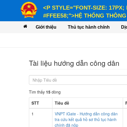
<P STYLE="FONT-SIZE: 17PX;
#FFEE58;">HỆ THỐNG THÔNG 
<P STYLE="FONT-SIZE: 14PX; LINE-
Giới thiệu
Thủ tục hành chính
Dị
VỤ</P>
Tài liệu hướng dẫn công dân
v
Tìm thấy
15
dòng
STT
Tiêu đề
1
VNPT iGate - Hướng dẫn công dân
tra cứu kết quả hồ sơ thủ tục hành
chính đã nộp