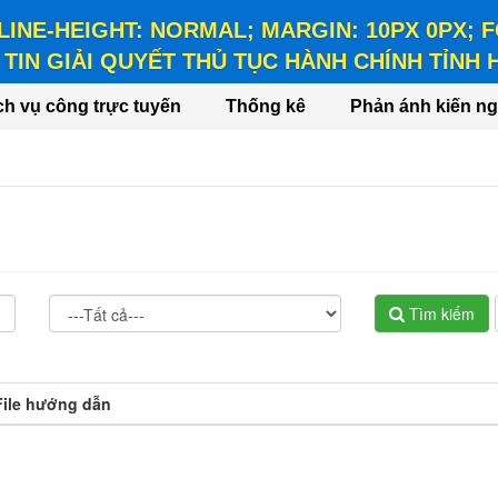
 LINE-HEIGHT: NORMAL; MARGIN: 10PX 0PX;
TIN GIẢI QUYẾT THỦ TỤC HÀNH CHÍNH TỈNH
HEIGHT: NORMAL; MARGIN: 10PX 0PX; FONT-WEIGHT: BO
ch vụ công trực tuyến
Thống kê
Phản ánh kiến ng
7.10.21
Tìm kiếm
File hướng dẫn