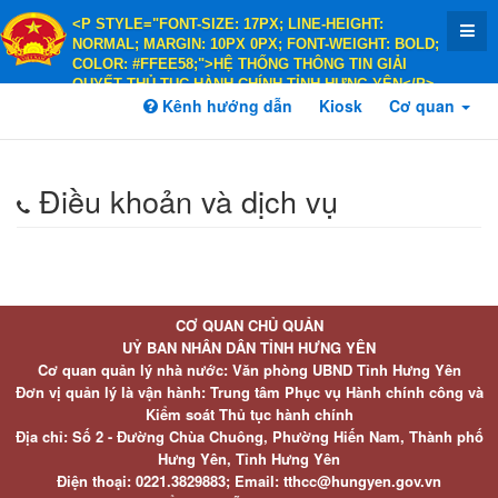
<P STYLE="FONT-SIZE: 17PX; LINE-HEIGHT:
NORMAL; MARGIN: 10PX 0PX; FONT-WEIGHT: BOLD;
COLOR: #FFEE58;">HỆ THỐNG THÔNG TIN GIẢI
QUYẾT THỦ TỤC HÀNH CHÍNH TỈNH HƯNG YÊN</P>
<P STYLE="FONT-SIZE: 14PX; LINE-HEIGHT:
Kênh hướng dẫn
Kiosk
Cơ quan
NORMAL; MARGIN: 10PX 0PX; FONT-WEIGHT: BOLD;
COLOR: #FFEE58;">HÀNH CHÍNH PHỤC VỤ</P>
Điều khoản và dịch vụ
CƠ QUAN CHỦ QUẢN
UỶ BAN NHÂN DÂN TỈNH HƯNG YÊN
Cơ quan quản lý nhà nước: Văn phòng UBND Tỉnh Hưng Yên
Đơn vị quản lý là vận hành: Trung tâm Phục vụ Hành chính công và
Kiểm soát Thủ tục hành chính
Địa chỉ: Số 2 - Đường Chùa Chuông, Phường Hiến Nam, Thành phố
Hưng Yên, Tỉnh Hưng Yên
Điện thoại: 0221.3829883; Email: tthcc@hungyen.gov.vn