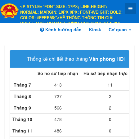
<P STYLE="FONT-SIZE: 17PX; LINE-HEIGHT:
NORMAL; MARGIN: 10PX 0PX; FONT-WEIGHT: BOLD;
COLOR: #FFEE58;">HỆ THỐNG THÔNG TIN GIẢI
QUYẾT THỦ TỤC HÀNH CHÍNH TỈNH HƯNG YÊN</P>
<P STYLE="FONT-SIZE: 14PX; LINE-HEIGHT:
Kênh hướng dẫn
Kiosk
Cơ quan
NORMAL; MARGIN: 10PX 0PX; FONT-WEIGHT: BOLD;
COLOR: #FFEE58;">HÀNH CHÍNH PHỤC VỤ</P>
Thống kê chi tiết theo tháng
Văn phòng HĐND và
Số hồ sơ tiếp nhận
Hồ sơ tiếp nhận trực tiếp
Tháng 7
413
11
Tháng 8
727
2
Tháng 9
566
2
Tháng 10
478
0
Tháng 11
486
0