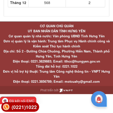
Tháng 12
568
2
CƠ QUAN CHỦ QUẢN
UỶ BAN NHÂN DÂN TỈNH HƯNG YÊN
Cơ quan quản lý nhà nước: Văn phòng UBND Tỉnh Hưng Yên
Đơn vị quản lý là vận hành: Trung tâm Phục vụ Hành chính công và
Kiểm soát Thủ tục hành chính
Địa chỉ: Số 2 - Đường Chùa Chuông, Phường Hiến Nam, Thành phố
Hưng Yên, Tỉnh Hưng Yên
Điện thoại: 0221.3829883; Email: tthcc@hungyen.gov.vn
Tổng đài hỗ trợ: 0221.1022
Đơn vị hỗ trợ kỹ thuật: Trung tâm Công nghệ thông tin - VNPT Hưng
Yên
Điện thoại: 0221.3856789; Email: motcuahy@gmail.com
Phát triển bởi
Đã kết nối EMC
(0221)1022