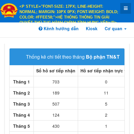
<P STYLE="FONT-SIZE: 17PX; LINE-HEIGHT:
NORMAL; MARGIN: 10PX 0PX; FONT-WEIGHT: BOLD;
COLOR: #FFEE58;">HỆ THỐNG THÔNG TIN GIẢI
QUYẾT THỦ TỤC HÀNH CHÍNH TỈNH HƯNG YÊN</P>
<P STYLE="FONT-SIZE: 14PX; LINE-HEIGHT:
Kênh hướng dẫn
Kiosk
Cơ quan
NORMAL; MARGIN: 10PX 0PX; FONT-WEIGHT: BOLD;
COLOR: #FFEE58;">HÀNH CHÍNH PHỤC VỤ</P>
Thống kê chi tiết theo tháng
Bộ phận TN&TKQ Tru
Số hồ sơ tiếp nhận
Hồ sơ tiếp nhận trực tiếp
Tháng 1
703
0
Tháng 2
189
11
Tháng 3
507
5
Tháng 4
124
2
Tháng 5
430
1