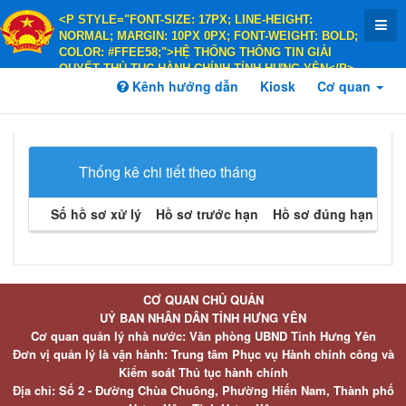
<P STYLE="FONT-SIZE: 17PX; LINE-HEIGHT:
NORMAL; MARGIN: 10PX 0PX; FONT-WEIGHT: BOLD;
COLOR: #FFEE58;">HỆ THỐNG THÔNG TIN GIẢI
QUYẾT THỦ TỤC HÀNH CHÍNH TỈNH HƯNG YÊN</P>
<P STYLE="FONT-SIZE: 14PX; LINE-HEIGHT:
Kênh hướng dẫn
Kiosk
Cơ quan
NORMAL; MARGIN: 10PX 0PX; FONT-WEIGHT: BOLD;
COLOR: #FFEE58;">HÀNH CHÍNH PHỤC VỤ</P>
Thống kê chi tiết theo tháng
Số hồ sơ xử lý
Hồ sơ trước hạn
Hồ sơ đúng hạn
Hồ 
CƠ QUAN CHỦ QUẢN
UỶ BAN NHÂN DÂN TỈNH HƯNG YÊN
Cơ quan quản lý nhà nước: Văn phòng UBND Tỉnh Hưng Yên
Đơn vị quản lý là vận hành: Trung tâm Phục vụ Hành chính công và
Kiểm soát Thủ tục hành chính
Địa chỉ: Số 2 - Đường Chùa Chuông, Phường Hiến Nam, Thành phố