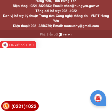
Hưng Yên, Tỉnh Hưng Yên
Điện thoại: 0221.3829883; Email: tthcc@hungyen.gov.vn
Tổng đài hỗ trợ: 0221.1022
Đơn vị hỗ trợ kỹ thuật: Trung tâm Công nghệ thông tin - VNPT Hưng
Yên
Điện thoại: 0221.3856789; Email: motcuahy@gmail.com
Phát triển bởi
Đã kết nối EMC
(0221)1022