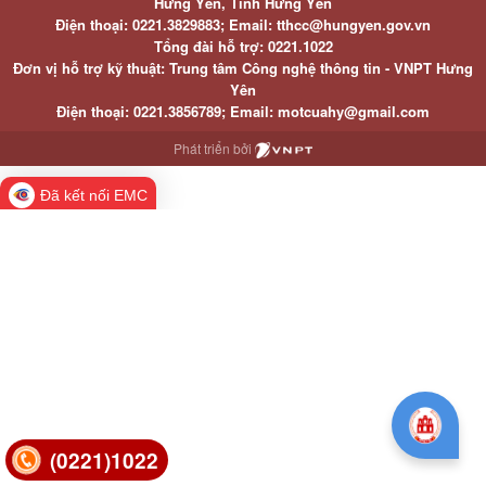
Hưng Yên, Tỉnh Hưng Yên
Điện thoại: 0221.3829883; Email: tthcc@hungyen.gov.vn
Tổng đài hỗ trợ: 0221.1022
Đơn vị hỗ trợ kỹ thuật: Trung tâm Công nghệ thông tin - VNPT Hưng
Yên
Điện thoại: 0221.3856789; Email: motcuahy@gmail.com
Phát triển bởi
Đã kết nối EMC
(0221)1022