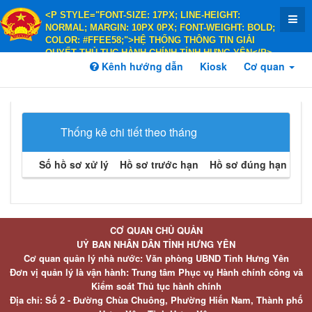
<P STYLE="FONT-SIZE: 17PX; LINE-HEIGHT:
NORMAL; MARGIN: 10PX 0PX; FONT-WEIGHT: BOLD;
COLOR: #FFEE58;">HỆ THỐNG THÔNG TIN GIẢI
QUYẾT THỦ TỤC HÀNH CHÍNH TỈNH HƯNG YÊN</P>
<P STYLE="FONT-SIZE: 14PX; LINE-HEIGHT:
Kênh hướng dẫn
Kiosk
Cơ quan
NORMAL; MARGIN: 10PX 0PX; FONT-WEIGHT: BOLD;
COLOR: #FFEE58;">HÀNH CHÍNH PHỤC VỤ</P>
Thống kê chi tiết theo tháng
Số hồ sơ xử lý
Hồ sơ trước hạn
Hồ sơ đúng hạn
Hồ 
CƠ QUAN CHỦ QUẢN
UỶ BAN NHÂN DÂN TỈNH HƯNG YÊN
Cơ quan quản lý nhà nước: Văn phòng UBND Tỉnh Hưng Yên
Đơn vị quản lý là vận hành: Trung tâm Phục vụ Hành chính công và
Kiểm soát Thủ tục hành chính
Địa chỉ: Số 2 - Đường Chùa Chuông, Phường Hiến Nam, Thành phố