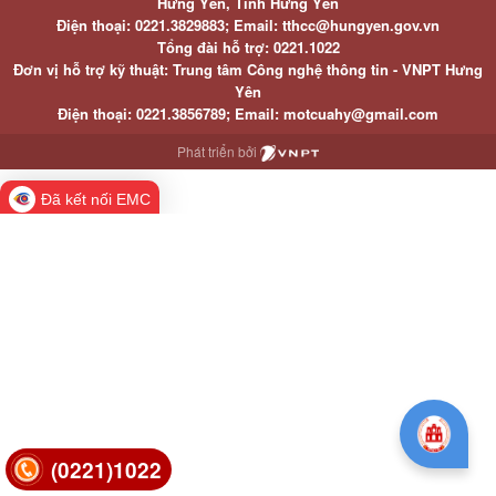
Hưng Yên, Tỉnh Hưng Yên
Điện thoại: 0221.3829883; Email: tthcc@hungyen.gov.vn
Tổng đài hỗ trợ: 0221.1022
Đơn vị hỗ trợ kỹ thuật: Trung tâm Công nghệ thông tin - VNPT Hưng
Yên
Điện thoại: 0221.3856789; Email: motcuahy@gmail.com
Phát triển bởi
Đã kết nối EMC
(0221)1022