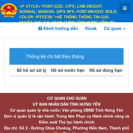
<P STYLE="FONT-SIZE: 17PX; LINE-HEIGHT:
NORMAL; MARGIN: 10PX 0PX; FONT-WEIGHT: BOLD;
COLOR: #FFEE58;">HỆ THỐNG THÔNG TIN GIẢI
QUYẾT THỦ TỤC HÀNH CHÍNH TỈNH HƯNG YÊN</P>
<P STYLE="FONT-SIZE: 14PX; LINE-HEIGHT:
Kênh hướng dẫn
Kiosk
Cơ quan
NORMAL; MARGIN: 10PX 0PX; FONT-WEIGHT: BOLD;
COLOR: #FFEE58;">HÀNH CHÍNH PHỤC VỤ</P>
Thống kê chi tiết theo tháng
Số hồ sơ xử lý
Hồ sơ trước hạn
Hồ sơ đúng hạn
Hồ 
CƠ QUAN CHỦ QUẢN
UỶ BAN NHÂN DÂN TỈNH HƯNG YÊN
Cơ quan quản lý nhà nước: Văn phòng UBND Tỉnh Hưng Yên
Đơn vị quản lý là vận hành: Trung tâm Phục vụ Hành chính công và
Kiểm soát Thủ tục hành chính
Địa chỉ: Số 2 - Đường Chùa Chuông, Phường Hiến Nam, Thành phố