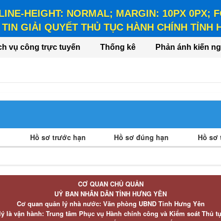
 LINE-HEIGHT: NORMAL; MARGIN: 10PX 0PX;
TIN GIẢI QUYẾT THỦ TỤC HÀNH CHÍNH TỈNH
HEIGHT: NORMAL; MARGIN: 10PX 0PX; FONT-WEIGHT: BO
ch vụ công trực tuyến
Thống kê
Phản ánh kiến ng
Hồ sơ trước hạn
Hồ sơ đúng hạn
Hồ sơ t
CƠ QUAN CHỦ QUẢN
UỶ BAN NHÂN DÂN TỈNH HƯNG YÊN
Cơ quan quản lý nhà nước: Văn phòng UBND Tỉnh Hưng Yên
lý là vận hành: Trung tâm Phục vụ Hành chính công và Kiểm soát Thủ t