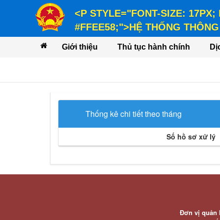
<P STYLE="FONT-SIZE: 17PX;
#FFEE58;">HỆ THỐNG THÔNG 
<P STYLE="FONT-SIZE: 14PX; LINE-
Giới thiệu
Thủ tục hành chính
Dị
VỤ</P>
Thống kê chi tiết theo tháng
Số hồ sơ xử lý
Đơn vị quản 