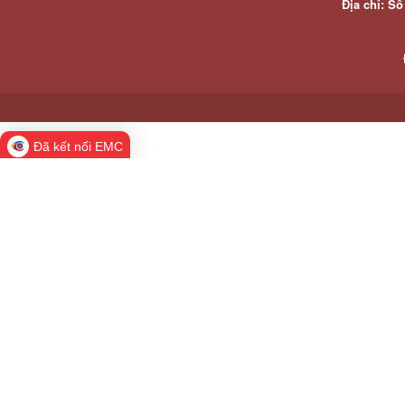
Địa chỉ: S
Đã kết nối EMC