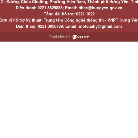
ố 2 - Đường Chùa Chuông, Phường Hiến Nam, Thành phố Hưng Yên, Tỉ
Điện thoại: 0221.3829883; Email: tthcc@hungyen.gov.vn
Tổng đài hỗ trợ: 0221.1022
Đơn vị hỗ trợ kỹ thuật: Trung tâm Công nghệ thông tin - VNPT Hưng Yê
Điện thoại: 0221.3856789; Email: motcuahy@gmail.com
Phát triển bởi