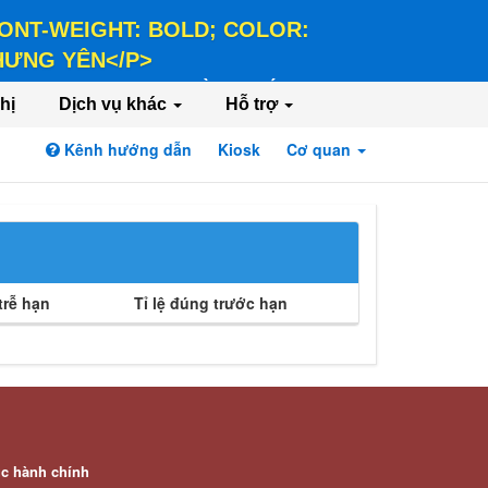
 FONT-WEIGHT: BOLD; COLOR:
 HƯNG YÊN</P>
LD; COLOR: #FFEE58;">HÀNH CHÍNH PHỤC
hị
Dịch vụ khác
Hỗ trợ
Kênh hướng dẫn
Kiosk
Cơ quan
Đăng nhập
Đăng ký
rễ hạn
Tỉ lệ đúng trước hạn
ục hành chính