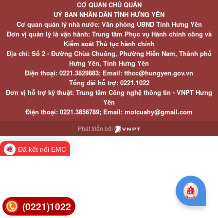
CƠ QUAN CHỦ QUẢN
UỶ BAN NHÂN DÂN TỈNH HƯNG YÊN
Cơ quan quản lý nhà nước: Văn phòng UBND Tỉnh Hưng Yên
Đơn vị quản lý là vận hành: Trung tâm Phục vụ Hành chính công và
Kiểm soát Thủ tục hành chính
Địa chỉ: Số 2 - Đường Chùa Chuông, Phường Hiến Nam, Thành phố
Hưng Yên, Tỉnh Hưng Yên
Điện thoại: 0221.3829883; Email: tthcc@hungyen.gov.vn
Tổng đài hỗ trợ: 0221.1022
Đơn vị hỗ trợ kỹ thuật: Trung tâm Công nghệ thông tin - VNPT Hưng
Yên
Điện thoại: 0221.3856789; Email: motcuahy@gmail.com
Phát triển bởi
Đã kết nối EMC
(0221)1022