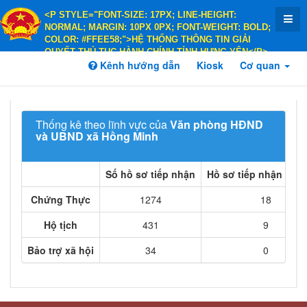
<P STYLE="FONT-SIZE: 17PX; LINE-HEIGHT:
NORMAL; MARGIN: 10PX 0PX; FONT-WEIGHT: BOLD;
COLOR: #FFEE58;">HỆ THỐNG THÔNG TIN GIẢI
QUYẾT THỦ TỤC HÀNH CHÍNH TỈNH HƯNG YÊN</P>
<P STYLE="FONT-SIZE: 14PX; LINE-HEIGHT:
Kênh hướng dẫn
Kiosk
Cơ quan
NORMAL; MARGIN: 10PX 0PX; FONT-WEIGHT: BOLD;
COLOR: #FFEE58;">HÀNH CHÍNH PHỤC VỤ</P>
Thống kê theo lĩnh vực của
Văn phòng HĐND
và UBND xã Hồng Minh
Số hồ sơ tiếp nhận
Hồ sơ tiếp nhận trực 
Chứng Thực
1274
18
Hộ tịch
431
9
Bảo trợ xã hội
34
0