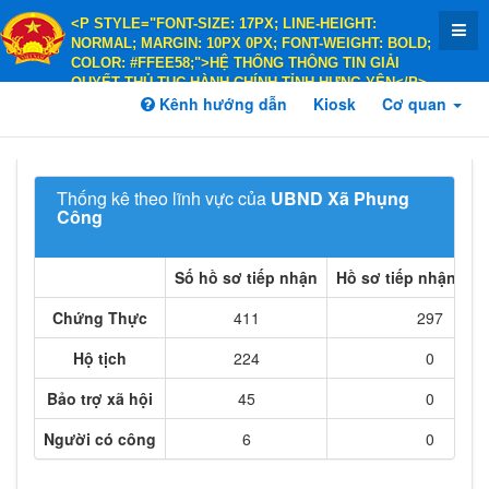
<P STYLE="FONT-SIZE: 17PX; LINE-HEIGHT:
NORMAL; MARGIN: 10PX 0PX; FONT-WEIGHT: BOLD;
COLOR: #FFEE58;">HỆ THỐNG THÔNG TIN GIẢI
QUYẾT THỦ TỤC HÀNH CHÍNH TỈNH HƯNG YÊN</P>
<P STYLE="FONT-SIZE: 14PX; LINE-HEIGHT:
Kênh hướng dẫn
Kiosk
Cơ quan
NORMAL; MARGIN: 10PX 0PX; FONT-WEIGHT: BOLD;
COLOR: #FFEE58;">HÀNH CHÍNH PHỤC VỤ</P>
Thống kê theo lĩnh vực của
UBND Xã Phụng
Công
Số hồ sơ tiếp nhận
Hồ sơ tiếp nhận trực
Chứng Thực
411
297
Hộ tịch
224
0
Bảo trợ xã hội
45
0
Người có công
6
0