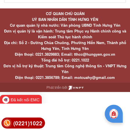
CƠ QUAN CHỦ QUẢN
UỶ BAN NHÂN DÂN TỈNH HƯNG YÊN
Cơ quan quản lý nhà nước: Văn phòng UBND Tỉnh Hưng Yên
Đơn vị quản lý là vận hành: Trung tâm Phục vụ Hành chính công và
Kiểm soát Thủ tục hành chính
Địa chỉ: Số 2 - Đường Chùa Chuông, Phường Hiến Nam, Thành phố
Hưng Yên, Tỉnh Hưng Yên
Điện thoại: 0221.3829883; Email: tthcc@hungyen.gov.vn
Tổng đài hỗ trợ: 0221.1022
Đơn vị hỗ trợ kỹ thuật: Trung tâm Công nghệ thông tin - VNPT Hưng
Yên
Điện thoại: 0221.3856789; Email: motcuahy@gmail.com
Phát triển bởi
Đã kết nối EMC
(0221)1022