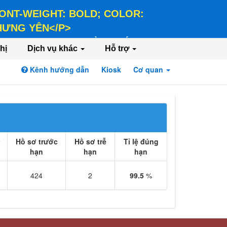
 FONT-WEIGHT: BOLD; COLOR:
 HƯNG YÊN</P>
LD; COLOR: #FFEE58;">HÀNH CHÍNH PHỤC
hị
Dịch vụ khác
Hỗ trợ
Kênh hướng dẫn
Kiosk
Cơ quan
Đăng nhập
Đăng ký
c
Hồ sơ trước
Hồ sơ trễ
Tỉ lệ đúng
hạn
hạn
hạn
424
2
99.5
%