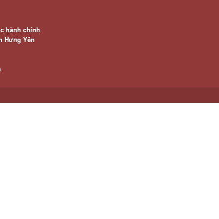
ục hành chính
nh Hưng Yên
n