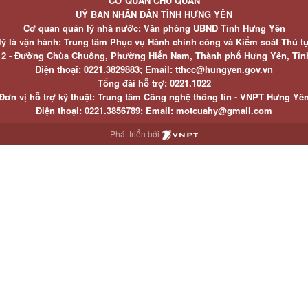
CƠ QUAN CHỦ QUẢN
UỶ BAN NHÂN DÂN TỈNH HƯNG YÊN
Cơ quan quản lý nhà nước: Văn phòng UBND Tỉnh Hưng Yên
lý là vận hành: Trung tâm Phục vụ Hành chính công và Kiểm soát Thủ t
ố 2 - Đường Chùa Chuông, Phường Hiến Nam, Thành phố Hưng Yên, Tỉ
Điện thoại: 0221.3829883; Email: tthcc@hungyen.gov.vn
Tổng đài hỗ trợ: 0221.1022
Đơn vị hỗ trợ kỹ thuật: Trung tâm Công nghệ thông tin - VNPT Hưng Yê
Điện thoại: 0221.3856789; Email: motcuahy@gmail.com
Phát triển bởi