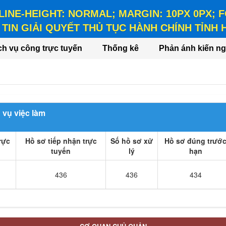
 LINE-HEIGHT: NORMAL; MARGIN: 10PX 0PX;
TIN GIẢI QUYẾT THỦ TỤC HÀNH CHÍNH TỈNH
HEIGHT: NORMAL; MARGIN: 10PX 0PX; FONT-WEIGHT: BO
ch vụ công trực tuyến
Thống kê
Phản ánh kiến ng
 vụ việc làm
rực
Hồ sơ tiếp nhận trực
Số hồ sơ xử
Hồ sơ đúng trướ
tuyến
lý
hạn
436
436
434