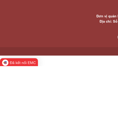
Đơn vị quản 
Địa chỉ: S
Đã kết nối EMC