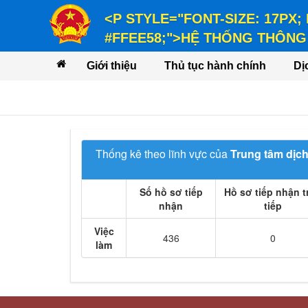
<P STYLE="FONT-SIZE: 17PX;
#FFEE58;">HỆ THỐNG THÔNG 
<P STYLE="FONT-SIZE: 14PX; LINE-
Giới thiệu
Thủ tục hành chính
Dị
VỤ</P>
Thống kê theo lĩnh vực của
Trung tâm dịch
Số hồ sơ tiếp
Hồ sơ tiếp nhận t
nhận
tiếp
Việc
436
0
làm