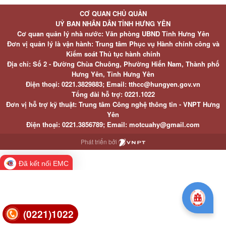
CƠ QUAN CHỦ QUẢN
UỶ BAN NHÂN DÂN TỈNH HƯNG YÊN
Cơ quan quản lý nhà nước: Văn phòng UBND Tỉnh Hưng Yên
Đơn vị quản lý là vận hành: Trung tâm Phục vụ Hành chính công và
Kiểm soát Thủ tục hành chính
Địa chỉ: Số 2 - Đường Chùa Chuông, Phường Hiến Nam, Thành phố
Hưng Yên, Tỉnh Hưng Yên
Điện thoại: 0221.3829883; Email: tthcc@hungyen.gov.vn
Tổng đài hỗ trợ: 0221.1022
Đơn vị hỗ trợ kỹ thuật: Trung tâm Công nghệ thông tin - VNPT Hưng
Yên
Điện thoại: 0221.3856789; Email: motcuahy@gmail.com
Phát triển bởi
Đã kết nối EMC
(0221)1022