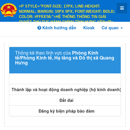
<P STYLE="FONT-SIZE: 17PX; LINE-HEIGHT:
NORMAL; MARGIN: 10PX 0PX; FONT-WEIGHT: BOLD;
COLOR: #FFEE58;">HỆ THỐNG THÔNG TIN GIẢI
QUYẾT THỦ TỤC HÀNH CHÍNH TỈNH HƯNG YÊN</P>
<P STYLE="FONT-SIZE: 14PX; LINE-HEIGHT:
Kênh hướng dẫn
Kiosk
Cơ quan
NORMAL; MARGIN: 10PX 0PX; FONT-WEIGHT: BOLD;
COLOR: #FFEE58;">HÀNH CHÍNH PHỤC VỤ</P>
Thống kê theo lĩnh vực của
Phòng Kinh
tế/Phòng Kinh tế, Hạ tầng và Đô thị xã Quang
Hưng
S
Thành lập và hoạt động doanh nghiệp (hộ kinh doanh)
Đất đai
Đăng ký biện pháp bảo đảm