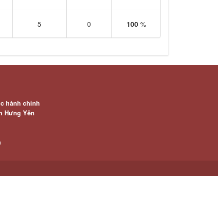
5
0
100
%
ục hành chính
nh Hưng Yên
n