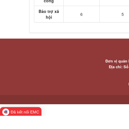
công
Bảo trợ xã
6
5
hội
Đơn vị quản 
Địa chỉ: S
Đã kết nối EMC