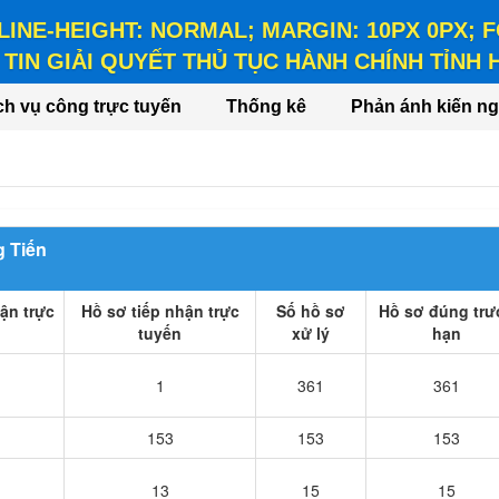
 LINE-HEIGHT: NORMAL; MARGIN: 10PX 0PX;
TIN GIẢI QUYẾT THỦ TỤC HÀNH CHÍNH TỈNH
HEIGHT: NORMAL; MARGIN: 10PX 0PX; FONT-WEIGHT: BO
ch vụ công trực tuyến
Thống kê
Phản ánh kiến ng
 Tiến
ận trực
Hồ sơ tiếp nhận trực
Số hồ sơ
Hồ sơ đúng trư
tuyến
xử lý
hạn
1
361
361
153
153
153
13
15
15