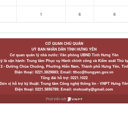
1
6
6
CƠ QUAN CHỦ QUẢN
UỶ BAN NHÂN DÂN TỈNH HƯNG YÊN
Cơ quan quản lý nhà nước: Văn phòng UBND Tỉnh Hưng Yên
lý là vận hành: Trung tâm Phục vụ Hành chính công và Kiểm soát Thủ t
ố 2 - Đường Chùa Chuông, Phường Hiến Nam, Thành phố Hưng Yên, Tỉ
Điện thoại: 0221.3829883; Email: tthcc@hungyen.gov.vn
Tổng đài hỗ trợ: 0221.1022
Đơn vị hỗ trợ kỹ thuật: Trung tâm Công nghệ thông tin - VNPT Hưng Yê
Điện thoại: 0221.3856789; Email: motcuahy@gmail.com
Phát triển bởi