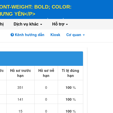
 FONT-WEIGHT: BOLD; COLOR:
 HƯNG YÊN</P>
LD; COLOR: #FFEE58;">HÀNH CHÍNH PHỤC
hị
Dịch vụ khác
Hỗ trợ
Kênh hướng dẫn
Kiosk
Cơ quan
Đăng nhập
Đăng ký
ớc
Hồ sơ trước
Hồ sơ trễ
Tỉ lệ đúng
hạn
hạn
hạn
351
0
100
%
141
0
100
%
15
0
100
%