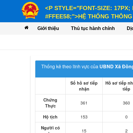
<P STYLE="FONT-SIZE: 17PX;
#FFEE58;">HỆ THỐNG THÔNG 
<P STYLE="FONT-SIZE: 14PX; LINE-
Giới thiệu
Thủ tục hành chính
Dị
VỤ</P>
Thống kê theo lĩnh vực của
UBND Xã Đồng
Số hồ sơ tiếp
Hồ sơ tiếp nh
nhận
tiếp
Chứng
361
360
Thực
Hộ tịch
153
0
Người có
15
2