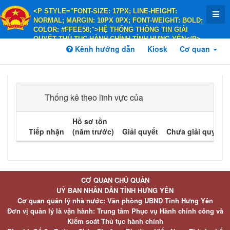
<P STYLE="FONT-SIZE: 17PX; LINE-HEIGHT:
NORMAL; MARGIN: 10PX 0PX; FONT-WEIGHT: BOLD;
COLOR: #FFEE58;">HỆ THỐNG THÔNG TIN GIẢI
QUYẾT THỦ TỤC HÀNH CHÍNH TỈNH HƯNG YÊN</P>
<P STYLE="FONT-SIZE: 14PX; LINE-HEIGHT:
Kênh hướng dẫn
Kiosk
Cơ quan
NORMAL; MARGIN: 10PX 0PX; FONT-WEIGHT: BOLD;
COLOR: #FFEE58;">HÀNH CHÍNH PHỤC VỤ</P>
Thống kê theo lĩnh vực của
Hồ sơ tồn
Tiếp nhận
(năm trước)
Giải quyết
Chưa giải quyết
CƠ QUAN CHỦ QUẢN
UỶ BAN NHÂN DÂN TỈNH HƯNG YÊN
Cơ quan quản lý nhà nước: Văn phòng UBND Tỉnh Hưng Yên
Đơn vị quản lý là vận hành: Trung tâm Phục vụ Hành chính công và
Kiểm soát Thủ tục hành chính