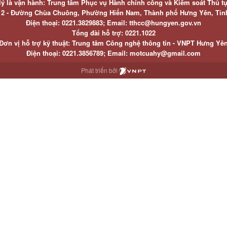
lý là vận hành: Trung tâm Phục vụ Hành chính công và Kiểm soát Thủ t
ố 2 - Đường Chùa Chuông, Phường Hiến Nam, Thành phố Hưng Yên, Tỉ
Điện thoại: 0221.3829883; Email: tthcc@hungyen.gov.vn
Tổng đài hỗ trợ: 0221.1022
Đơn vị hỗ trợ kỹ thuật: Trung tâm Công nghệ thông tin - VNPT Hưng Yê
Điện thoại: 0221.3856789; Email: motcuahy@gmail.com
Phát triển bởi