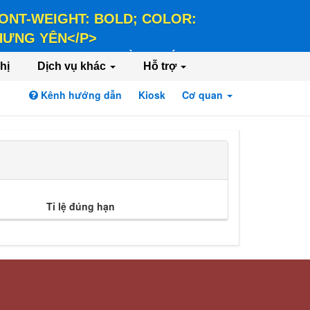
 FONT-WEIGHT: BOLD; COLOR:
 HƯNG YÊN</P>
LD; COLOR: #FFEE58;">HÀNH CHÍNH PHỤC
hị
Dịch vụ khác
Hỗ trợ
Kênh hướng dẫn
Kiosk
Cơ quan
Đăng nhập
Đăng ký
Tỉ lệ đúng hạn