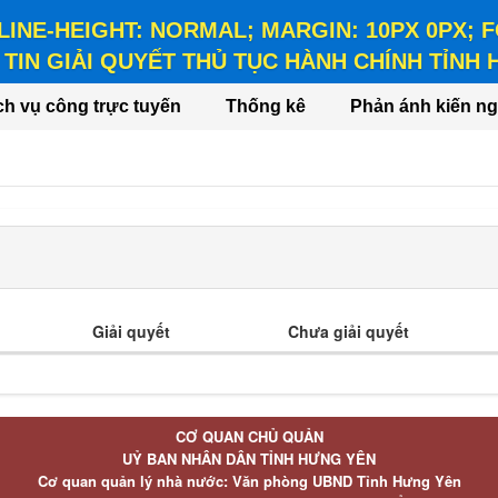
 LINE-HEIGHT: NORMAL; MARGIN: 10PX 0PX;
TIN GIẢI QUYẾT THỦ TỤC HÀNH CHÍNH TỈNH
HEIGHT: NORMAL; MARGIN: 10PX 0PX; FONT-WEIGHT: BO
ch vụ công trực tuyến
Thống kê
Phản ánh kiến ng
Giải quyết
Chưa giải quyết
CƠ QUAN CHỦ QUẢN
UỶ BAN NHÂN DÂN TỈNH HƯNG YÊN
Cơ quan quản lý nhà nước: Văn phòng UBND Tỉnh Hưng Yên