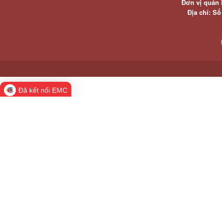
Đơn vị quản 
Địa chỉ: S
Đã kết nối EMC