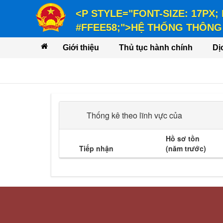
<P STYLE="FONT-SIZE: 17PX;
#FFEE58;">HỆ THỐNG THÔNG 
<P STYLE="FONT-SIZE: 14PX; LINE-
Giới thiệu
Thủ tục hành chính
Dị
VỤ</P>
Thống kê theo lĩnh vực của
Hồ sơ tồn
Tiếp nhận
(năm trước)