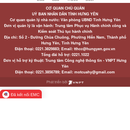
CƠ QUAN CHỦ QUẢN
UỶ BAN NHÂN DÂN TỈNH HƯNG YÊN
Cơ quan quản lý nhà nước: Văn phòng UBND Tỉnh Hưng Yên
Đơn vị quản lý là vận hành: Trung tâm Phục vụ Hành chính công và
Kiểm soát Thủ tục hành chính
Địa chỉ: Số 2 - Đường Chùa Chuông, Phường Hiến Nam, Thành phố
Hưng Yên, Tỉnh Hưng Yên
Điện thoại: 0221.3829883; Email: tthcc@hungyen.gov.vn
Tổng đài hỗ trợ: 0221.1022
Đơn vị hỗ trợ kỹ thuật: Trung tâm Công nghệ thông tin - VNPT Hưng
Yên
Điện thoại: 0221.3856789; Email: motcuahy@gmail.com
Phát triển bởi
Đã kết nối EMC