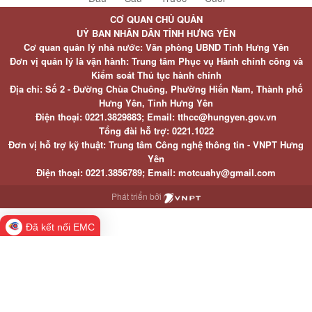
CƠ QUAN CHỦ QUẢN
UỶ BAN NHÂN DÂN TỈNH HƯNG YÊN
Cơ quan quản lý nhà nước: Văn phòng UBND Tỉnh Hưng Yên
Đơn vị quản lý là vận hành: Trung tâm Phục vụ Hành chính công và
Kiểm soát Thủ tục hành chính
Địa chỉ: Số 2 - Đường Chùa Chuông, Phường Hiến Nam, Thành phố
Hưng Yên, Tỉnh Hưng Yên
Điện thoại: 0221.3829883; Email: tthcc@hungyen.gov.vn
Tổng đài hỗ trợ: 0221.1022
Đơn vị hỗ trợ kỹ thuật: Trung tâm Công nghệ thông tin - VNPT Hưng
Yên
Điện thoại: 0221.3856789; Email: motcuahy@gmail.com
Phát triển bởi
Đã kết nối EMC