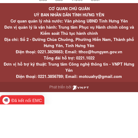
CƠ QUAN CHỦ QUẢN
UỶ BAN NHÂN DÂN TỈNH HƯNG YÊN
Cơ quan quản lý nhà nước: Văn phòng UBND Tỉnh Hưng Yên
Đơn vị quản lý là vận hành: Trung tâm Phục vụ Hành chính công và
Kiểm soát Thủ tục hành chính
Địa chỉ: Số 2 - Đường Chùa Chuông, Phường Hiến Nam, Thành phố
Hưng Yên, Tỉnh Hưng Yên
Điện thoại: 0221.3829883; Email: tthcc@hungyen.gov.vn
Tổng đài hỗ trợ: 0221.1022
Đơn vị hỗ trợ kỹ thuật: Trung tâm Công nghệ thông tin - VNPT Hưng
Yên
Điện thoại: 0221.3856789; Email: motcuahy@gmail.com
Phát triển bởi
Đã kết nối EMC