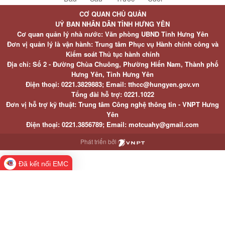
CƠ QUAN CHỦ QUẢN
UỶ BAN NHÂN DÂN TỈNH HƯNG YÊN
Cơ quan quản lý nhà nước: Văn phòng UBND Tỉnh Hưng Yên
Đơn vị quản lý là vận hành: Trung tâm Phục vụ Hành chính công và
Kiểm soát Thủ tục hành chính
Địa chỉ: Số 2 - Đường Chùa Chuông, Phường Hiến Nam, Thành phố
Hưng Yên, Tỉnh Hưng Yên
Điện thoại: 0221.3829883; Email: tthcc@hungyen.gov.vn
Tổng đài hỗ trợ: 0221.1022
Đơn vị hỗ trợ kỹ thuật: Trung tâm Công nghệ thông tin - VNPT Hưng
Yên
Điện thoại: 0221.3856789; Email: motcuahy@gmail.com
Phát triển bởi
Đã kết nối EMC