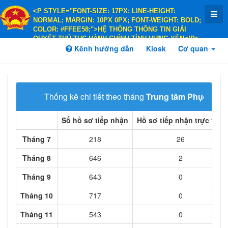
<P STYLE="FONT-SIZE: 17PX; LINE-HEIGHT:
NORMAL; MARGIN: 10PX 0PX; FONT-WEIGHT: BOLD;
COLOR: #FFEE58;">HỆ THỐNG THÔNG TIN GIẢI
QUYẾT THỦ TỤC HÀNH CHÍNH TỈNH HƯNG YÊN</P>
<P STYLE="FONT-SIZE: 14PX; LINE-HEIGHT:
Kênh hướng dẫn
Kiosk
Cơ quan
NORMAL; MARGIN: 10PX 0PX; FONT-WEIGHT: BOLD;
COLOR: #FFEE58;">HÀNH CHÍNH PHỤC VỤ</P>
Thống kê chi tiết theo tháng
Trung tâm Phục vụ h
Số hồ sơ tiếp nhận
Hồ sơ tiếp nhận trực tiếp
Tháng 7
218
26
Tháng 8
646
2
Tháng 9
643
0
Tháng 10
717
0
Tháng 11
543
0