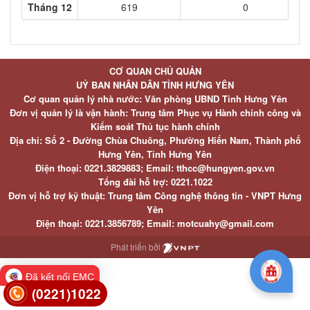
Tháng 12
619
0
CƠ QUAN CHỦ QUẢN
UỶ BAN NHÂN DÂN TỈNH HƯNG YÊN
Cơ quan quản lý nhà nước: Văn phòng UBND Tỉnh Hưng Yên
Đơn vị quản lý là vận hành: Trung tâm Phục vụ Hành chính công và
Kiểm soát Thủ tục hành chính
Địa chỉ: Số 2 - Đường Chùa Chuông, Phường Hiến Nam, Thành phố
Hưng Yên, Tỉnh Hưng Yên
Điện thoại: 0221.3829883; Email: tthcc@hungyen.gov.vn
Tổng đài hỗ trợ: 0221.1022
Đơn vị hỗ trợ kỹ thuật: Trung tâm Công nghệ thông tin - VNPT Hưng
Yên
Điện thoại: 0221.3856789; Email: motcuahy@gmail.com
Phát triển bởi
Đã kết nối EMC
(0221)1022