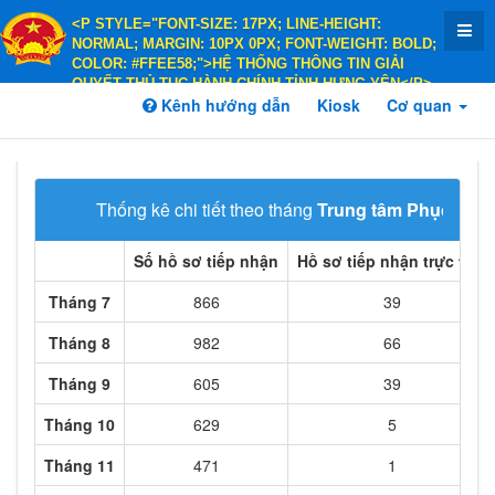
<P STYLE="FONT-SIZE: 17PX; LINE-HEIGHT:
NORMAL; MARGIN: 10PX 0PX; FONT-WEIGHT: BOLD;
COLOR: #FFEE58;">HỆ THỐNG THÔNG TIN GIẢI
QUYẾT THỦ TỤC HÀNH CHÍNH TỈNH HƯNG YÊN</P>
<P STYLE="FONT-SIZE: 14PX; LINE-HEIGHT:
Kênh hướng dẫn
Kiosk
Cơ quan
NORMAL; MARGIN: 10PX 0PX; FONT-WEIGHT: BOLD;
COLOR: #FFEE58;">HÀNH CHÍNH PHỤC VỤ</P>
Thống kê chi tiết theo tháng
Trung tâm Phục vụ 
Số hồ sơ tiếp nhận
Hồ sơ tiếp nhận trực tiếp
Tháng 7
866
39
Tháng 8
982
66
Tháng 9
605
39
Tháng 10
629
5
Tháng 11
471
1