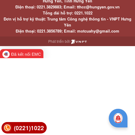
Hưng Yên, Tỉnh Hưng Yên
Điện thoại: 0221.3829883; Email: tthcc@hungyen.gov.vn
Tổng đài hỗ trợ: 0221.1022
Đơn vị hỗ trợ kỹ thuật: Trung tâm Công nghệ thông tin - VNPT Hưng
Yên
Điện thoại: 0221.3856789; Email: motcuahy@gmail.com
Phát triển bởi
Đã kết nối EMC
(0221)1022