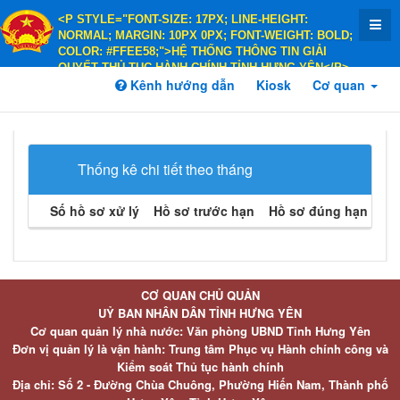
<P STYLE="FONT-SIZE: 17PX; LINE-HEIGHT:
NORMAL; MARGIN: 10PX 0PX; FONT-WEIGHT: BOLD;
COLOR: #FFEE58;">HỆ THỐNG THÔNG TIN GIẢI
QUYẾT THỦ TỤC HÀNH CHÍNH TỈNH HƯNG YÊN</P>
<P STYLE="FONT-SIZE: 14PX; LINE-HEIGHT:
Kênh hướng dẫn
Kiosk
Cơ quan
NORMAL; MARGIN: 10PX 0PX; FONT-WEIGHT: BOLD;
COLOR: #FFEE58;">HÀNH CHÍNH PHỤC VỤ</P>
Thống kê chi tiết theo tháng
Số hồ sơ xử lý
Hồ sơ trước hạn
Hồ sơ đúng hạn
Hồ 
CƠ QUAN CHỦ QUẢN
UỶ BAN NHÂN DÂN TỈNH HƯNG YÊN
Cơ quan quản lý nhà nước: Văn phòng UBND Tỉnh Hưng Yên
Đơn vị quản lý là vận hành: Trung tâm Phục vụ Hành chính công và
Kiểm soát Thủ tục hành chính
Địa chỉ: Số 2 - Đường Chùa Chuông, Phường Hiến Nam, Thành phố