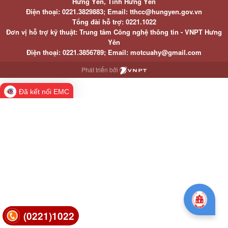
Hưng Yên, Tỉnh Hưng Yên
Điện thoại: 0221.3829883; Email: tthcc@hungyen.gov.vn
Tổng đài hỗ trợ: 0221.1022
Đơn vị hỗ trợ kỹ thuật: Trung tâm Công nghệ thông tin - VNPT Hưng
Yên
Điện thoại: 0221.3856789; Email: motcuahy@gmail.com
Phát triển bởi
Đã kết nối EMC
(0221)1022