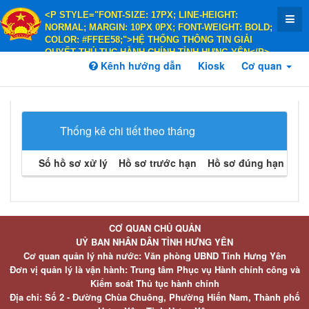
<P STYLE="FONT-SIZE: 17PX; LINE-HEIGHT:
NORMAL; MARGIN: 10PX 0PX; FONT-WEIGHT: BOLD;
COLOR: #FFEE58;">HỆ THỐNG THÔNG TIN GIẢI
QUYẾT THỦ TỤC HÀNH CHÍNH TỈNH HƯNG YÊN</P>
<P STYLE="FONT-SIZE: 14PX; LINE-HEIGHT:
Kênh hướng dẫn
Kiosk
Cơ quan
NORMAL; MARGIN: 10PX 0PX; FONT-WEIGHT: BOLD;
COLOR: #FFEE58;">HÀNH CHÍNH PHỤC VỤ</P>
Thống kê chi tiết theo tháng
Số hồ sơ xử lý
Hồ sơ trước hạn
Hồ sơ đúng hạn
Hồ 
CƠ QUAN CHỦ QUẢN
UỶ BAN NHÂN DÂN TỈNH HƯNG YÊN
Cơ quan quản lý nhà nước: Văn phòng UBND Tỉnh Hưng Yên
Đơn vị quản lý là vận hành: Trung tâm Phục vụ Hành chính công và
Kiểm soát Thủ tục hành chính
Địa chỉ: Số 2 - Đường Chùa Chuông, Phường Hiến Nam, Thành phố