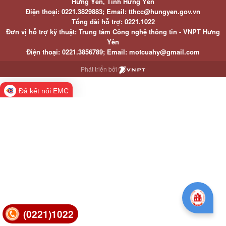
Hưng Yên, Tỉnh Hưng Yên
Điện thoại: 0221.3829883; Email: tthcc@hungyen.gov.vn
Tổng đài hỗ trợ: 0221.1022
Đơn vị hỗ trợ kỹ thuật: Trung tâm Công nghệ thông tin - VNPT Hưng
Yên
Điện thoại: 0221.3856789; Email: motcuahy@gmail.com
Phát triển bởi
Đã kết nối EMC
(0221)1022