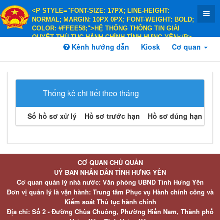
<P STYLE="FONT-SIZE: 17PX; LINE-HEIGHT:
NORMAL; MARGIN: 10PX 0PX; FONT-WEIGHT: BOLD;
COLOR: #FFEE58;">HỆ THỐNG THÔNG TIN GIẢI
QUYẾT THỦ TỤC HÀNH CHÍNH TỈNH HƯNG YÊN</P>
<P STYLE="FONT-SIZE: 14PX; LINE-HEIGHT:
Kênh hướng dẫn
Kiosk
Cơ quan
NORMAL; MARGIN: 10PX 0PX; FONT-WEIGHT: BOLD;
COLOR: #FFEE58;">HÀNH CHÍNH PHỤC VỤ</P>
Thống kê chi tiết theo tháng
Số hồ sơ xử lý
Hồ sơ trước hạn
Hồ sơ đúng hạn
Hồ 
CƠ QUAN CHỦ QUẢN
UỶ BAN NHÂN DÂN TỈNH HƯNG YÊN
Cơ quan quản lý nhà nước: Văn phòng UBND Tỉnh Hưng Yên
Đơn vị quản lý là vận hành: Trung tâm Phục vụ Hành chính công và
Kiểm soát Thủ tục hành chính
Địa chỉ: Số 2 - Đường Chùa Chuông, Phường Hiến Nam, Thành phố