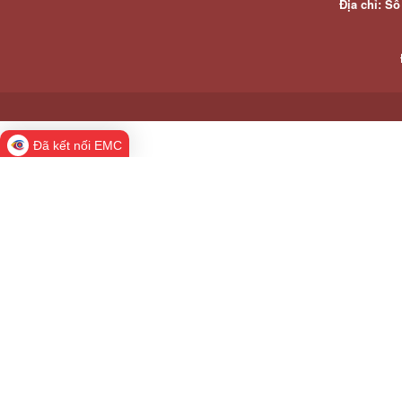
Địa chỉ: S
Đã kết nối EMC