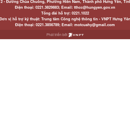
ố 2 - Đường Chùa Chuông, Phường Hiến Nam, Thành phố Hưng Yên, Tỉ
Điện thoại: 0221.3829883; Email: tthcc@hungyen.gov.vn
Tổng đài hỗ trợ: 0221.1022
Đơn vị hỗ trợ kỹ thuật: Trung tâm Công nghệ thông tin - VNPT Hưng Yê
Điện thoại: 0221.3856789; Email: motcuahy@gmail.com
Phát triển bởi