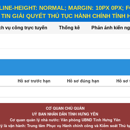
 LINE-HEIGHT: NORMAL; MARGIN: 10PX 0PX;
TIN GIẢI QUYẾT THỦ TỤC HÀNH CHÍNH TỈNH
HEIGHT: NORMAL; MARGIN: 10PX 0PX; FONT-WEIGHT: BO
ch vụ công trực tuyến
Thống kê
Phản ánh kiến ng
Hồ sơ trước hạn
Hồ sơ đúng hạn
Hồ sơ t
CƠ QUAN CHỦ QUẢN
UỶ BAN NHÂN DÂN TỈNH HƯNG YÊN
Cơ quan quản lý nhà nước: Văn phòng UBND Tỉnh Hưng Yên
lý là vận hành: Trung tâm Phục vụ Hành chính công và Kiểm soát Thủ t