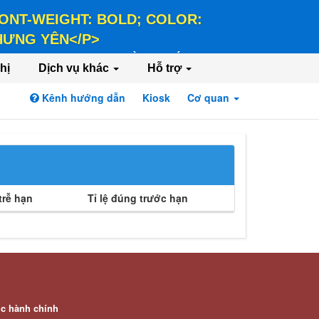
 FONT-WEIGHT: BOLD; COLOR:
 HƯNG YÊN</P>
LD; COLOR: #FFEE58;">HÀNH CHÍNH PHỤC
hị
Dịch vụ khác
Hỗ trợ
Kênh hướng dẫn
Kiosk
Cơ quan
Đăng nhập
Đăng ký
rễ hạn
Tỉ lệ đúng trước hạn
ục hành chính