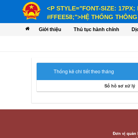
<P STYLE="FONT-SIZE: 17PX;
#FFEE58;">HỆ THỐNG THÔNG 
<P STYLE="FONT-SIZE: 14PX; LINE-
Giới thiệu
Thủ tục hành chính
Dị
VỤ</P>
Thống kê chi tiết theo tháng
Số hồ sơ xử lý
Đơn vị quản 