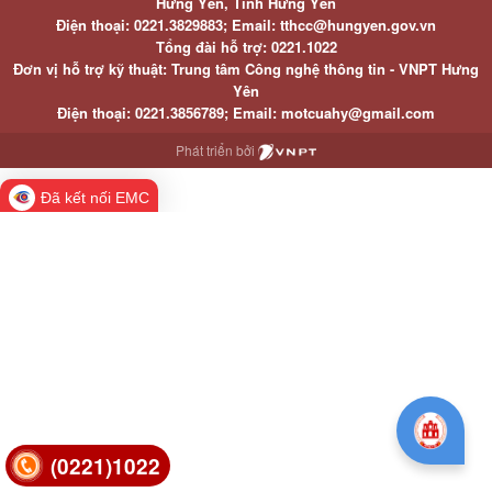
Hưng Yên, Tỉnh Hưng Yên
Điện thoại: 0221.3829883; Email: tthcc@hungyen.gov.vn
Tổng đài hỗ trợ: 0221.1022
Đơn vị hỗ trợ kỹ thuật: Trung tâm Công nghệ thông tin - VNPT Hưng
Yên
Điện thoại: 0221.3856789; Email: motcuahy@gmail.com
Phát triển bởi
Đã kết nối EMC
(0221)1022