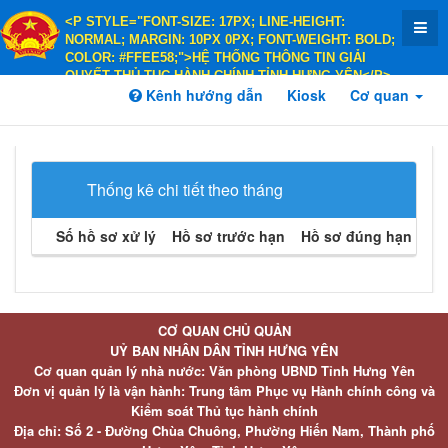
<P STYLE="FONT-SIZE: 17PX; LINE-HEIGHT:
NORMAL; MARGIN: 10PX 0PX; FONT-WEIGHT: BOLD;
COLOR: #FFEE58;">HỆ THỐNG THÔNG TIN GIẢI
QUYẾT THỦ TỤC HÀNH CHÍNH TỈNH HƯNG YÊN</P>
<P STYLE="FONT-SIZE: 14PX; LINE-HEIGHT:
Kênh hướng dẫn
Kiosk
Cơ quan
NORMAL; MARGIN: 10PX 0PX; FONT-WEIGHT: BOLD;
COLOR: #FFEE58;">HÀNH CHÍNH PHỤC VỤ</P>
Thống kê chi tiết theo tháng
Số hồ sơ xử lý
Hồ sơ trước hạn
Hồ sơ đúng hạn
Hồ 
CƠ QUAN CHỦ QUẢN
UỶ BAN NHÂN DÂN TỈNH HƯNG YÊN
Cơ quan quản lý nhà nước: Văn phòng UBND Tỉnh Hưng Yên
Đơn vị quản lý là vận hành: Trung tâm Phục vụ Hành chính công và
Kiểm soát Thủ tục hành chính
Địa chỉ: Số 2 - Đường Chùa Chuông, Phường Hiến Nam, Thành phố