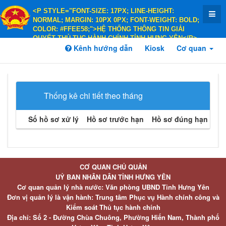
<P STYLE="FONT-SIZE: 17PX; LINE-HEIGHT:
NORMAL; MARGIN: 10PX 0PX; FONT-WEIGHT: BOLD;
COLOR: #FFEE58;">HỆ THỐNG THÔNG TIN GIẢI
QUYẾT THỦ TỤC HÀNH CHÍNH TỈNH HƯNG YÊN</P>
<P STYLE="FONT-SIZE: 14PX; LINE-HEIGHT:
Kênh hướng dẫn
Kiosk
Cơ quan
NORMAL; MARGIN: 10PX 0PX; FONT-WEIGHT: BOLD;
COLOR: #FFEE58;">HÀNH CHÍNH PHỤC VỤ</P>
Thống kê chi tiết theo tháng
Số hồ sơ xử lý
Hồ sơ trước hạn
Hồ sơ đúng hạn
Hồ 
CƠ QUAN CHỦ QUẢN
UỶ BAN NHÂN DÂN TỈNH HƯNG YÊN
Cơ quan quản lý nhà nước: Văn phòng UBND Tỉnh Hưng Yên
Đơn vị quản lý là vận hành: Trung tâm Phục vụ Hành chính công và
Kiểm soát Thủ tục hành chính
Địa chỉ: Số 2 - Đường Chùa Chuông, Phường Hiến Nam, Thành phố