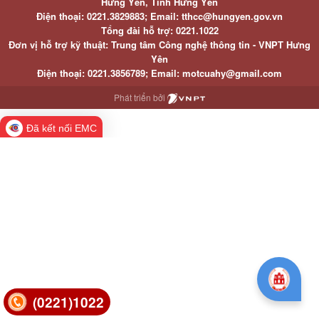
Hưng Yên, Tỉnh Hưng Yên
Điện thoại: 0221.3829883; Email: tthcc@hungyen.gov.vn
Tổng đài hỗ trợ: 0221.1022
Đơn vị hỗ trợ kỹ thuật: Trung tâm Công nghệ thông tin - VNPT Hưng
Yên
Điện thoại: 0221.3856789; Email: motcuahy@gmail.com
Phát triển bởi
Đã kết nối EMC
(0221)1022