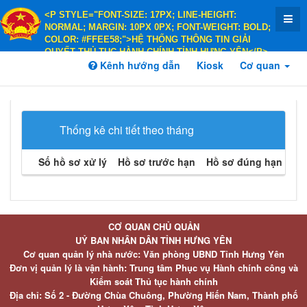
<P STYLE="FONT-SIZE: 17PX; LINE-HEIGHT:
NORMAL; MARGIN: 10PX 0PX; FONT-WEIGHT: BOLD;
COLOR: #FFEE58;">HỆ THỐNG THÔNG TIN GIẢI
QUYẾT THỦ TỤC HÀNH CHÍNH TỈNH HƯNG YÊN</P>
<P STYLE="FONT-SIZE: 14PX; LINE-HEIGHT:
Kênh hướng dẫn
Kiosk
Cơ quan
NORMAL; MARGIN: 10PX 0PX; FONT-WEIGHT: BOLD;
COLOR: #FFEE58;">HÀNH CHÍNH PHỤC VỤ</P>
Thống kê chi tiết theo tháng
Số hồ sơ xử lý
Hồ sơ trước hạn
Hồ sơ đúng hạn
Hồ 
CƠ QUAN CHỦ QUẢN
UỶ BAN NHÂN DÂN TỈNH HƯNG YÊN
Cơ quan quản lý nhà nước: Văn phòng UBND Tỉnh Hưng Yên
Đơn vị quản lý là vận hành: Trung tâm Phục vụ Hành chính công và
Kiểm soát Thủ tục hành chính
Địa chỉ: Số 2 - Đường Chùa Chuông, Phường Hiến Nam, Thành phố