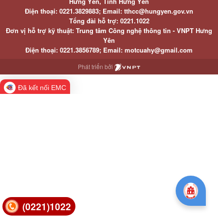
Hưng Yên, Tỉnh Hưng Yên
Điện thoại: 0221.3829883; Email: tthcc@hungyen.gov.vn
Tổng đài hỗ trợ: 0221.1022
Đơn vị hỗ trợ kỹ thuật: Trung tâm Công nghệ thông tin - VNPT Hưng
Yên
Điện thoại: 0221.3856789; Email: motcuahy@gmail.com
Phát triển bởi
Đã kết nối EMC
(0221)1022