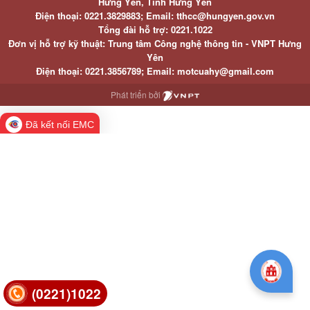
Hưng Yên, Tỉnh Hưng Yên
Điện thoại: 0221.3829883; Email: tthcc@hungyen.gov.vn
Tổng đài hỗ trợ: 0221.1022
Đơn vị hỗ trợ kỹ thuật: Trung tâm Công nghệ thông tin - VNPT Hưng
Yên
Điện thoại: 0221.3856789; Email: motcuahy@gmail.com
Phát triển bởi
Đã kết nối EMC
(0221)1022