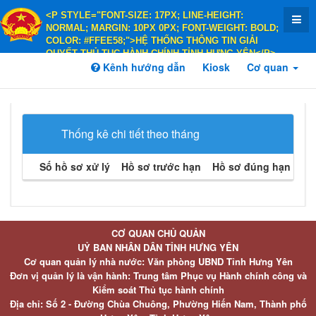
<P STYLE="FONT-SIZE: 17PX; LINE-HEIGHT:
NORMAL; MARGIN: 10PX 0PX; FONT-WEIGHT: BOLD;
COLOR: #FFEE58;">HỆ THỐNG THÔNG TIN GIẢI
QUYẾT THỦ TỤC HÀNH CHÍNH TỈNH HƯNG YÊN</P>
<P STYLE="FONT-SIZE: 14PX; LINE-HEIGHT:
Kênh hướng dẫn
Kiosk
Cơ quan
NORMAL; MARGIN: 10PX 0PX; FONT-WEIGHT: BOLD;
COLOR: #FFEE58;">HÀNH CHÍNH PHỤC VỤ</P>
Thống kê chi tiết theo tháng
Số hồ sơ xử lý
Hồ sơ trước hạn
Hồ sơ đúng hạn
Hồ 
CƠ QUAN CHỦ QUẢN
UỶ BAN NHÂN DÂN TỈNH HƯNG YÊN
Cơ quan quản lý nhà nước: Văn phòng UBND Tỉnh Hưng Yên
Đơn vị quản lý là vận hành: Trung tâm Phục vụ Hành chính công và
Kiểm soát Thủ tục hành chính
Địa chỉ: Số 2 - Đường Chùa Chuông, Phường Hiến Nam, Thành phố