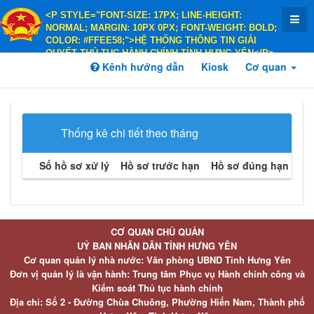
<P STYLE="FONT-SIZE: 17PX; LINE-HEIGHT:
NORMAL; MARGIN: 10PX 0PX; FONT-WEIGHT: BOLD;
COLOR: #FFEE58;">HỆ THỐNG THÔNG TIN GIẢI
QUYẾT THỦ TỤC HÀNH CHÍNH TỈNH HƯNG YÊN</P>
<P STYLE="FONT-SIZE: 14PX; LINE-HEIGHT:
Kênh hướng dẫn
Kiosk
Cơ quan
NORMAL; MARGIN: 10PX 0PX; FONT-WEIGHT: BOLD;
COLOR: #FFEE58;">HÀNH CHÍNH PHỤC VỤ</P>
Thống kê chi tiết theo tháng
Số hồ sơ xử lý
Hồ sơ trước hạn
Hồ sơ đúng hạn
Hồ 
CƠ QUAN CHỦ QUẢN
UỶ BAN NHÂN DÂN TỈNH HƯNG YÊN
Cơ quan quản lý nhà nước: Văn phòng UBND Tỉnh Hưng Yên
Đơn vị quản lý là vận hành: Trung tâm Phục vụ Hành chính công và
Kiểm soát Thủ tục hành chính
Địa chỉ: Số 2 - Đường Chùa Chuông, Phường Hiến Nam, Thành phố