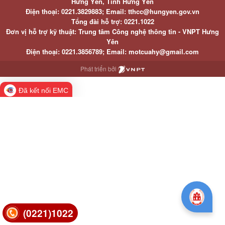
Hưng Yên, Tỉnh Hưng Yên
Điện thoại: 0221.3829883; Email: tthcc@hungyen.gov.vn
Tổng đài hỗ trợ: 0221.1022
Đơn vị hỗ trợ kỹ thuật: Trung tâm Công nghệ thông tin - VNPT Hưng
Yên
Điện thoại: 0221.3856789; Email: motcuahy@gmail.com
Phát triển bởi
Đã kết nối EMC
(0221)1022