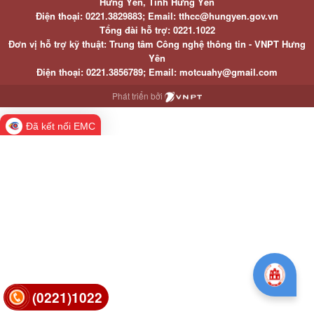
Hưng Yên, Tỉnh Hưng Yên
Điện thoại: 0221.3829883; Email: tthcc@hungyen.gov.vn
Tổng đài hỗ trợ: 0221.1022
Đơn vị hỗ trợ kỹ thuật: Trung tâm Công nghệ thông tin - VNPT Hưng
Yên
Điện thoại: 0221.3856789; Email: motcuahy@gmail.com
Phát triển bởi
Đã kết nối EMC
(0221)1022