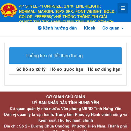
<P STYLE="FONT-SIZE: 17PX; LINE-HEIGHT:
NORMAL; MARGIN: 10PX 0PX; FONT-WEIGHT: BOLD;
COLOR: #FFEE58;">HỆ THỐNG THÔNG TIN GIẢI
QUYẾT THỦ TỤC HÀNH CHÍNH TỈNH HƯNG YÊN</P>
<P STYLE="FONT-SIZE: 14PX; LINE-HEIGHT:
Kênh hướng dẫn
Kiosk
Cơ quan
NORMAL; MARGIN: 10PX 0PX; FONT-WEIGHT: BOLD;
COLOR: #FFEE58;">HÀNH CHÍNH PHỤC VỤ</P>
Thống kê chi tiết theo tháng
Số hồ sơ xử lý
Hồ sơ trước hạn
Hồ sơ đúng hạn
Hồ 
CƠ QUAN CHỦ QUẢN
UỶ BAN NHÂN DÂN TỈNH HƯNG YÊN
Cơ quan quản lý nhà nước: Văn phòng UBND Tỉnh Hưng Yên
Đơn vị quản lý là vận hành: Trung tâm Phục vụ Hành chính công và
Kiểm soát Thủ tục hành chính
Địa chỉ: Số 2 - Đường Chùa Chuông, Phường Hiến Nam, Thành phố