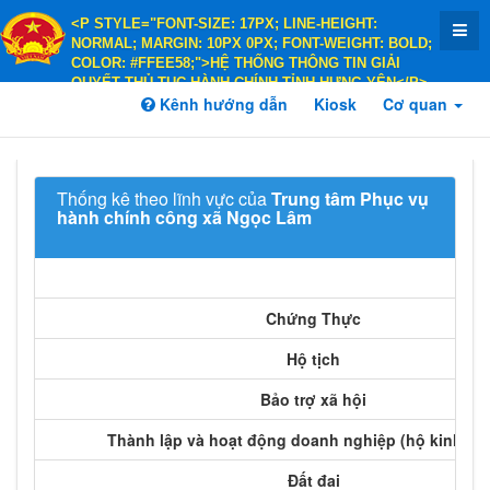
<P STYLE="FONT-SIZE: 17PX; LINE-HEIGHT:
NORMAL; MARGIN: 10PX 0PX; FONT-WEIGHT: BOLD;
COLOR: #FFEE58;">HỆ THỐNG THÔNG TIN GIẢI
QUYẾT THỦ TỤC HÀNH CHÍNH TỈNH HƯNG YÊN</P>
<P STYLE="FONT-SIZE: 14PX; LINE-HEIGHT:
Kênh hướng dẫn
Kiosk
Cơ quan
NORMAL; MARGIN: 10PX 0PX; FONT-WEIGHT: BOLD;
COLOR: #FFEE58;">HÀNH CHÍNH PHỤC VỤ</P>
Thống kê theo lĩnh vực của
Trung tâm Phục vụ
hành chính công xã Ngọc Lâm
Chứng Thực
Hộ tịch
Bảo trợ xã hội
Thành lập và hoạt động doanh nghiệp (hộ kinh do
Đất đai