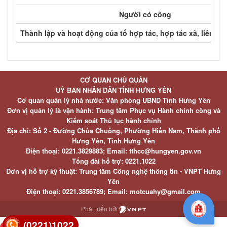
Người có công
Thành lập và hoạt động của tổ hợp tác, hợp tác xã, liên hi
CƠ QUAN CHỦ QUẢN
UỶ BAN NHÂN DÂN TỈNH HƯNG YÊN
Cơ quan quản lý nhà nước: Văn phòng UBND Tỉnh Hưng Yên
Đơn vị quản lý là vận hành: Trung tâm Phục vụ Hành chính công và
Kiểm soát Thủ tục hành chính
Địa chỉ: Số 2 - Đường Chùa Chuông, Phường Hiến Nam, Thành phố
Hưng Yên, Tỉnh Hưng Yên
Điện thoại: 0221.3829883; Email: tthcc@hungyen.gov.vn
Tổng đài hỗ trợ: 0221.1022
Đơn vị hỗ trợ kỹ thuật: Trung tâm Công nghệ thông tin - VNPT Hưng
Yên
Điện thoại: 0221.3856789; Email: motcuahy@gmail.com
Phát triển bởi
(0221)1022