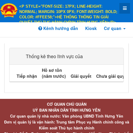
<P STYLE="FONT-SIZE: 17PX; LINE-HEIGHT:
NORMAL; MARGIN: 10PX 0PX; FONT-WEIGHT: BOLD;
COLOR: #FFEE58;">HỆ THỐNG THÔNG TIN GIẢI
QUYẾT THỦ TỤC HÀNH CHÍNH TỈNH HƯNG YÊN</P>
<P STYLE="FONT-SIZE: 14PX; LINE-HEIGHT:
Kênh hướng dẫn
Kiosk
Cơ quan
NORMAL; MARGIN: 10PX 0PX; FONT-WEIGHT: BOLD;
COLOR: #FFEE58;">HÀNH CHÍNH PHỤC VỤ</P>
Thống kê theo lĩnh vực của
Hồ sơ tồn
Tiếp nhận
(năm trước)
Giải quyết
Chưa giải quyết
CƠ QUAN CHỦ QUẢN
UỶ BAN NHÂN DÂN TỈNH HƯNG YÊN
Cơ quan quản lý nhà nước: Văn phòng UBND Tỉnh Hưng Yên
Đơn vị quản lý là vận hành: Trung tâm Phục vụ Hành chính công và
Kiểm soát Thủ tục hành chính