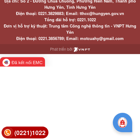
Địa chỉ: Số 2 - Đường Chùa Chuông, Phường Hiến Nam, Thành phố
Hưng Yên, Tỉnh Hưng Yên
Điện thoại: 0221.3829883; Email: tthcc@hungyen.gov.vn
Tổng đài hỗ trợ: 0221.1022
Đơn vị hỗ trợ kỹ thuật: Trung tâm Công nghệ thông tin - VNPT Hưng
Yên
Điện thoại: 0221.3856789; Email: motcuahy@gmail.com
Phát triển bởi
Đã kết nối EMC
(0221)1022