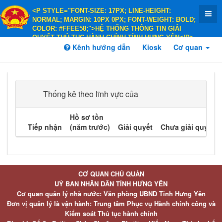
<P STYLE="FONT-SIZE: 17PX; LINE-HEIGHT:
NORMAL; MARGIN: 10PX 0PX; FONT-WEIGHT: BOLD;
COLOR: #FFEE58;">HỆ THỐNG THÔNG TIN GIẢI
QUYẾT THỦ TỤC HÀNH CHÍNH TỈNH HƯNG YÊN</P>
<P STYLE="FONT-SIZE: 14PX; LINE-HEIGHT:
Kênh hướng dẫn
Kiosk
Cơ quan
NORMAL; MARGIN: 10PX 0PX; FONT-WEIGHT: BOLD;
COLOR: #FFEE58;">HÀNH CHÍNH PHỤC VỤ</P>
Thống kê theo lĩnh vực của
Hồ sơ tồn
Tiếp nhận
(năm trước)
Giải quyết
Chưa giải quyết
CƠ QUAN CHỦ QUẢN
UỶ BAN NHÂN DÂN TỈNH HƯNG YÊN
Cơ quan quản lý nhà nước: Văn phòng UBND Tỉnh Hưng Yên
Đơn vị quản lý là vận hành: Trung tâm Phục vụ Hành chính công và
Kiểm soát Thủ tục hành chính