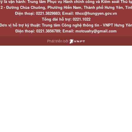
lý là vận hành: Trung tâm Phục vụ Hành chính công và Kiểm soát Thủ t
ố 2 - Đường Chùa Chuông, Phường Hiến Nam, Thành phố Hưng Yên, Tỉ
Điện thoại: 0221.3829883; Email: tthcc@hungyen.gov.vn
Tổng đài hỗ trợ: 0221.1022
Đơn vị hỗ trợ kỹ thuật: Trung tâm Công nghệ thông tin - VNPT Hưng Yê
Điện thoại: 0221.3856789; Email: motcuahy@gmail.com
Phát triển bởi