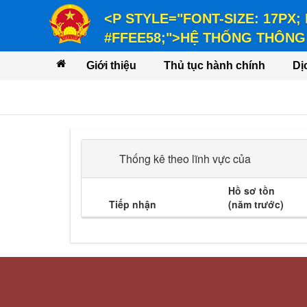
<P STYLE="FONT-SIZE: 17PX;
#FFEE58;">HỆ THỐNG THÔNG 
<P STYLE="FONT-SIZE: 14PX; LINE-
Giới thiệu
Thủ tục hành chính
Dị
VỤ</P>
Thống kê theo lĩnh vực của
Hồ sơ tồn
Tiếp nhận
(năm trước)