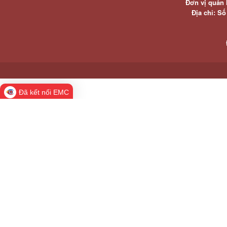
Đơn vị quản 
Địa chỉ: S
Đã kết nối EMC