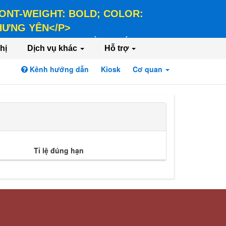
 FONT-WEIGHT: BOLD; COLOR:
 HƯNG YÊN</P>
LD; COLOR: #FFEE58;">HÀNH CHÍNH PHỤC
hị
Dịch vụ khác
Hỗ trợ
Kênh hướng dẫn
Kiosk
Cơ quan
Đăng nhập
Đăng ký
Tỉ lệ đúng hạn