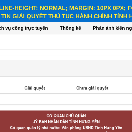
 LINE-HEIGHT: NORMAL; MARGIN: 10PX 0PX;
TIN GIẢI QUYẾT THỦ TỤC HÀNH CHÍNH TỈNH
HEIGHT: NORMAL; MARGIN: 10PX 0PX; FONT-WEIGHT: BO
ch vụ công trực tuyến
Thống kê
Phản ánh kiến ng
Giải quyết
Chưa giải quyết
CƠ QUAN CHỦ QUẢN
UỶ BAN NHÂN DÂN TỈNH HƯNG YÊN
Cơ quan quản lý nhà nước: Văn phòng UBND Tỉnh Hưng Yên