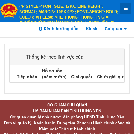
<P STYLE="FONT-SIZE: 17PX; LINE-HEIGHT:
NORMAL; MARGIN: 10PX 0PX; FONT-WEIGHT: BOLD;
COLOR: #FFEE58;">HỆ THỐNG THÔNG TIN GIẢI
QUYẾT THỦ TỤC HÀNH CHÍNH TỈNH HƯNG YÊN</P>
<P STYLE="FONT-SIZE: 14PX; LINE-HEIGHT:
Kênh hướng dẫn
Kiosk
Cơ quan
NORMAL; MARGIN: 10PX 0PX; FONT-WEIGHT: BOLD;
COLOR: #FFEE58;">HÀNH CHÍNH PHỤC VỤ</P>
Thống kê theo lĩnh vực của
Hồ sơ tồn
Tiếp nhận
(năm trước)
Giải quyết
Chưa giải quyết
CƠ QUAN CHỦ QUẢN
UỶ BAN NHÂN DÂN TỈNH HƯNG YÊN
Cơ quan quản lý nhà nước: Văn phòng UBND Tỉnh Hưng Yên
Đơn vị quản lý là vận hành: Trung tâm Phục vụ Hành chính công và
Kiểm soát Thủ tục hành chính