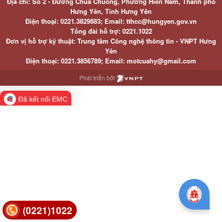
Địa chỉ: Số 2 - Đường Chùa Chuông, Phường Hiến Nam, Thành phố
Hưng Yên, Tỉnh Hưng Yên
Điện thoại: 0221.3829883; Email: tthcc@hungyen.gov.vn
Tổng đài hỗ trợ: 0221.1022
Đơn vị hỗ trợ kỹ thuật: Trung tâm Công nghệ thông tin - VNPT Hưng
Yên
Điện thoại: 0221.3856789; Email: motcuahy@gmail.com
Phát triển bởi
Đã kết nối EMC
(0221)1022