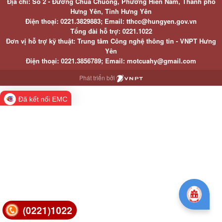
Địa chỉ: Số 2 - Đường Chùa Chuông, Phường Hiến Nam, Thành phố
Hưng Yên, Tỉnh Hưng Yên
Điện thoại: 0221.3829883; Email: tthcc@hungyen.gov.vn
Tổng đài hỗ trợ: 0221.1022
Đơn vị hỗ trợ kỹ thuật: Trung tâm Công nghệ thông tin - VNPT Hưng
Yên
Điện thoại: 0221.3856789; Email: motcuahy@gmail.com
Phát triển bởi
Đã kết nối EMC
(0221)1022