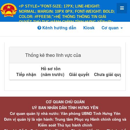
<P STYLE="FONT-SIZE: 17PX; LINE-HEIGHT:
NORMAL; MARGIN: 10PX 0PX; FONT-WEIGHT: BOLD;
COLOR: #FFEE58;">HỆ THỐNG THÔNG TIN GIẢI
QUYẾT THỦ TỤC HÀNH CHÍNH TỈNH HƯNG YÊN</P>
<P STYLE="FONT-SIZE: 14PX; LINE-HEIGHT:
Kênh hướng dẫn
Kiosk
Cơ quan
NORMAL; MARGIN: 10PX 0PX; FONT-WEIGHT: BOLD;
COLOR: #FFEE58;">HÀNH CHÍNH PHỤC VỤ</P>
Thống kê theo lĩnh vực của
Hồ sơ tồn
Tiếp nhận
(năm trước)
Giải quyết
Chưa giải quyết
CƠ QUAN CHỦ QUẢN
UỶ BAN NHÂN DÂN TỈNH HƯNG YÊN
Cơ quan quản lý nhà nước: Văn phòng UBND Tỉnh Hưng Yên
Đơn vị quản lý là vận hành: Trung tâm Phục vụ Hành chính công và
Kiểm soát Thủ tục hành chính