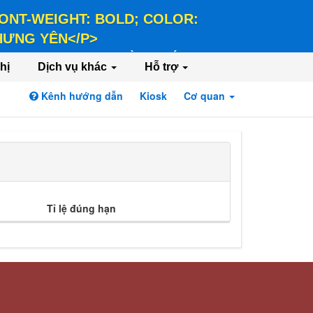
 FONT-WEIGHT: BOLD; COLOR:
 HƯNG YÊN</P>
LD; COLOR: #FFEE58;">HÀNH CHÍNH PHỤC
hị
Dịch vụ khác
Hỗ trợ
Kênh hướng dẫn
Kiosk
Cơ quan
Đăng nhập
Đăng ký
Tỉ lệ đúng hạn