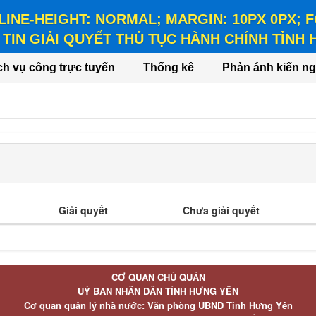
 LINE-HEIGHT: NORMAL; MARGIN: 10PX 0PX;
TIN GIẢI QUYẾT THỦ TỤC HÀNH CHÍNH TỈNH
HEIGHT: NORMAL; MARGIN: 10PX 0PX; FONT-WEIGHT: BO
ch vụ công trực tuyến
Thống kê
Phản ánh kiến ng
Giải quyết
Chưa giải quyết
CƠ QUAN CHỦ QUẢN
UỶ BAN NHÂN DÂN TỈNH HƯNG YÊN
Cơ quan quản lý nhà nước: Văn phòng UBND Tỉnh Hưng Yên