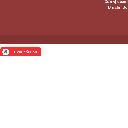
Đơn vị quản 
Địa chỉ: S
Đã kết nối EMC