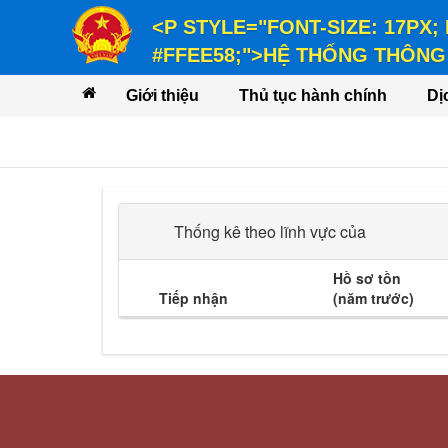
<P STYLE="FONT-SIZE: 17PX;
#FFEE58;">HỆ THỐNG THÔNG 
<P STYLE="FONT-SIZE: 14PX; LINE-
Giới thiệu
Thủ tục hành chính
Dị
VỤ</P>
Thống kê theo lĩnh vực của
Hồ sơ tồn
Tiếp nhận
(năm trước)