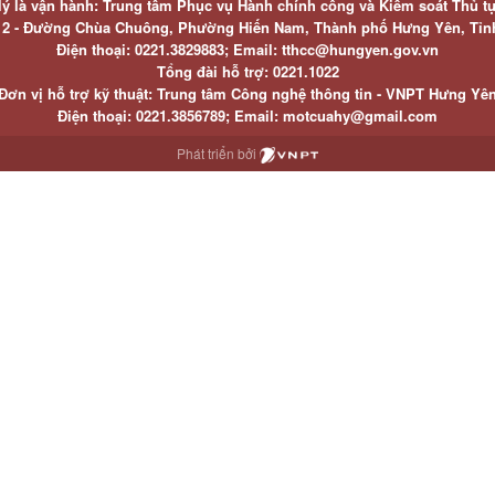
lý là vận hành: Trung tâm Phục vụ Hành chính công và Kiểm soát Thủ t
ố 2 - Đường Chùa Chuông, Phường Hiến Nam, Thành phố Hưng Yên, Tỉ
Điện thoại: 0221.3829883; Email: tthcc@hungyen.gov.vn
Tổng đài hỗ trợ: 0221.1022
Đơn vị hỗ trợ kỹ thuật: Trung tâm Công nghệ thông tin - VNPT Hưng Yê
Điện thoại: 0221.3856789; Email: motcuahy@gmail.com
Phát triển bởi