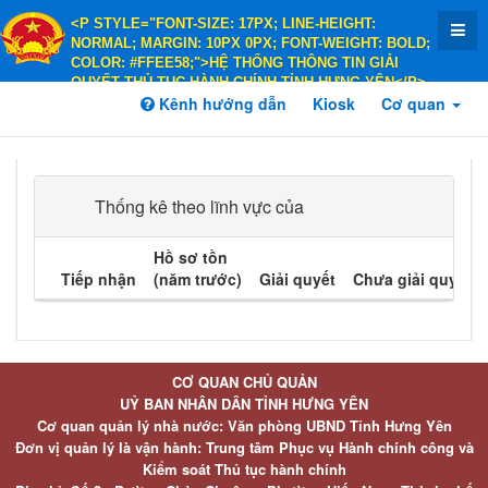
<P STYLE="FONT-SIZE: 17PX; LINE-HEIGHT:
NORMAL; MARGIN: 10PX 0PX; FONT-WEIGHT: BOLD;
COLOR: #FFEE58;">HỆ THỐNG THÔNG TIN GIẢI
QUYẾT THỦ TỤC HÀNH CHÍNH TỈNH HƯNG YÊN</P>
<P STYLE="FONT-SIZE: 14PX; LINE-HEIGHT:
Kênh hướng dẫn
Kiosk
Cơ quan
NORMAL; MARGIN: 10PX 0PX; FONT-WEIGHT: BOLD;
COLOR: #FFEE58;">HÀNH CHÍNH PHỤC VỤ</P>
Thống kê theo lĩnh vực của
Hồ sơ tồn
Tiếp nhận
(năm trước)
Giải quyết
Chưa giải quyết
CƠ QUAN CHỦ QUẢN
UỶ BAN NHÂN DÂN TỈNH HƯNG YÊN
Cơ quan quản lý nhà nước: Văn phòng UBND Tỉnh Hưng Yên
Đơn vị quản lý là vận hành: Trung tâm Phục vụ Hành chính công và
Kiểm soát Thủ tục hành chính