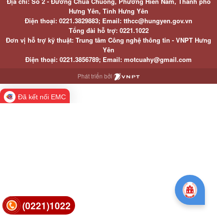
Địa chỉ: Số 2 - Đường Chùa Chuông, Phường Hiến Nam, Thành phố
Hưng Yên, Tỉnh Hưng Yên
Điện thoại: 0221.3829883; Email: tthcc@hungyen.gov.vn
Tổng đài hỗ trợ: 0221.1022
Đơn vị hỗ trợ kỹ thuật: Trung tâm Công nghệ thông tin - VNPT Hưng
Yên
Điện thoại: 0221.3856789; Email: motcuahy@gmail.com
Phát triển bởi
Đã kết nối EMC
(0221)1022