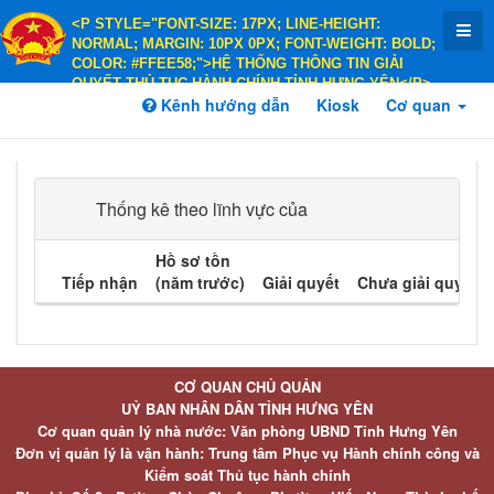
<P STYLE="FONT-SIZE: 17PX; LINE-HEIGHT:
NORMAL; MARGIN: 10PX 0PX; FONT-WEIGHT: BOLD;
COLOR: #FFEE58;">HỆ THỐNG THÔNG TIN GIẢI
QUYẾT THỦ TỤC HÀNH CHÍNH TỈNH HƯNG YÊN</P>
<P STYLE="FONT-SIZE: 14PX; LINE-HEIGHT:
Kênh hướng dẫn
Kiosk
Cơ quan
NORMAL; MARGIN: 10PX 0PX; FONT-WEIGHT: BOLD;
COLOR: #FFEE58;">HÀNH CHÍNH PHỤC VỤ</P>
Thống kê theo lĩnh vực của
Hồ sơ tồn
Tiếp nhận
(năm trước)
Giải quyết
Chưa giải quyết
CƠ QUAN CHỦ QUẢN
UỶ BAN NHÂN DÂN TỈNH HƯNG YÊN
Cơ quan quản lý nhà nước: Văn phòng UBND Tỉnh Hưng Yên
Đơn vị quản lý là vận hành: Trung tâm Phục vụ Hành chính công và
Kiểm soát Thủ tục hành chính