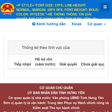
<P STYLE="FONT-SIZE: 17PX; LINE-HEIGHT:
NORMAL; MARGIN: 10PX 0PX; FONT-WEIGHT: BOLD;
COLOR: #FFEE58;">HỆ THỐNG THÔNG TIN GIẢI
QUYẾT THỦ TỤC HÀNH CHÍNH TỈNH HƯNG YÊN</P>
<P STYLE="FONT-SIZE: 14PX; LINE-HEIGHT:
Kênh hướng dẫn
Kiosk
Cơ quan
NORMAL; MARGIN: 10PX 0PX; FONT-WEIGHT: BOLD;
COLOR: #FFEE58;">HÀNH CHÍNH PHỤC VỤ</P>
Thống kê theo lĩnh vực của
Hồ sơ tồn
Tiếp nhận
(năm trước)
Giải quyết
Chưa giải quyết
CƠ QUAN CHỦ QUẢN
UỶ BAN NHÂN DÂN TỈNH HƯNG YÊN
Cơ quan quản lý nhà nước: Văn phòng UBND Tỉnh Hưng Yên
Đơn vị quản lý là vận hành: Trung tâm Phục vụ Hành chính công và
Kiểm soát Thủ tục hành chính