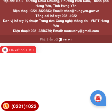
Địa chỉ: Số 2 - Đường Chùa Chuông, Phường Hiến Nam, Thành phố
Hưng Yên, Tỉnh Hưng Yên
Điện thoại: 0221.3829883; Email: tthcc@hungyen.gov.vn
Tổng đài hỗ trợ: 0221.1022
Đơn vị hỗ trợ kỹ thuật: Trung tâm Công nghệ thông tin - VNPT Hưng
Yên
Điện thoại: 0221.3856789; Email: motcuahy@gmail.com
Phát triển bởi
Đã kết nối EMC
(0221)1022