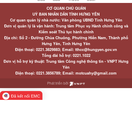
CƠ QUAN CHỦ QUẢN
UỶ BAN NHÂN DÂN TỈNH HƯNG YÊN
Cơ quan quản lý nhà nước: Văn phòng UBND Tỉnh Hưng Yên
Đơn vị quản lý là vận hành: Trung tâm Phục vụ Hành chính công và
Kiểm soát Thủ tục hành chính
Địa chỉ: Số 2 - Đường Chùa Chuông, Phường Hiến Nam, Thành phố
Hưng Yên, Tỉnh Hưng Yên
Điện thoại: 0221.3829883; Email: tthcc@hungyen.gov.vn
Tổng đài hỗ trợ: 0221.1022
Đơn vị hỗ trợ kỹ thuật: Trung tâm Công nghệ thông tin - VNPT Hưng
Yên
Điện thoại: 0221.3856789; Email: motcuahy@gmail.com
Phát triển bởi
Đã kết nối EMC