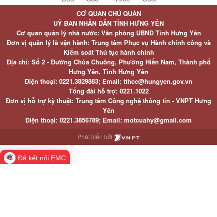
CƠ QUAN CHỦ QUẢN
UỶ BAN NHÂN DÂN TỈNH HƯNG YÊN
Cơ quan quản lý nhà nước: Văn phòng UBND Tỉnh Hưng Yên
Đơn vị quản lý là vận hành: Trung tâm Phục vụ Hành chính công và
Kiểm soát Thủ tục hành chính
Địa chỉ: Số 2 - Đường Chùa Chuông, Phường Hiến Nam, Thành phố
Hưng Yên, Tỉnh Hưng Yên
Điện thoại: 0221.3829883; Email: tthcc@hungyen.gov.vn
Tổng đài hỗ trợ: 0221.1022
Đơn vị hỗ trợ kỹ thuật: Trung tâm Công nghệ thông tin - VNPT Hưng
Yên
Điện thoại: 0221.3856789; Email: motcuahy@gmail.com
Phát triển bởi
Đã kết nối EMC