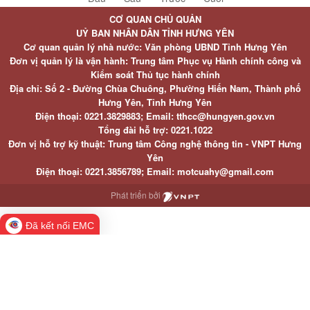
CƠ QUAN CHỦ QUẢN
UỶ BAN NHÂN DÂN TỈNH HƯNG YÊN
Cơ quan quản lý nhà nước: Văn phòng UBND Tỉnh Hưng Yên
Đơn vị quản lý là vận hành: Trung tâm Phục vụ Hành chính công và
Kiểm soát Thủ tục hành chính
Địa chỉ: Số 2 - Đường Chùa Chuông, Phường Hiến Nam, Thành phố
Hưng Yên, Tỉnh Hưng Yên
Điện thoại: 0221.3829883; Email: tthcc@hungyen.gov.vn
Tổng đài hỗ trợ: 0221.1022
Đơn vị hỗ trợ kỹ thuật: Trung tâm Công nghệ thông tin - VNPT Hưng
Yên
Điện thoại: 0221.3856789; Email: motcuahy@gmail.com
Phát triển bởi
Đã kết nối EMC