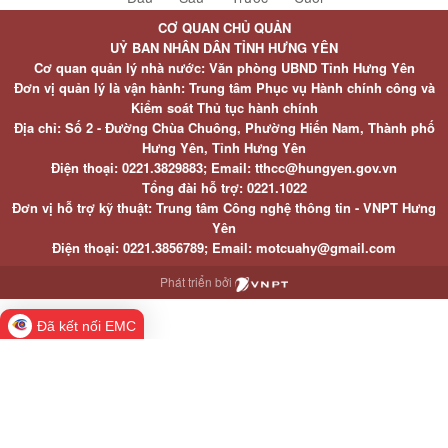
CƠ QUAN CHỦ QUẢN
UỶ BAN NHÂN DÂN TỈNH HƯNG YÊN
Cơ quan quản lý nhà nước: Văn phòng UBND Tỉnh Hưng Yên
Đơn vị quản lý là vận hành: Trung tâm Phục vụ Hành chính công và
Kiểm soát Thủ tục hành chính
Địa chỉ: Số 2 - Đường Chùa Chuông, Phường Hiến Nam, Thành phố
Hưng Yên, Tỉnh Hưng Yên
Điện thoại: 0221.3829883; Email: tthcc@hungyen.gov.vn
Tổng đài hỗ trợ: 0221.1022
Đơn vị hỗ trợ kỹ thuật: Trung tâm Công nghệ thông tin - VNPT Hưng
Yên
Điện thoại: 0221.3856789; Email: motcuahy@gmail.com
Phát triển bởi
Đã kết nối EMC