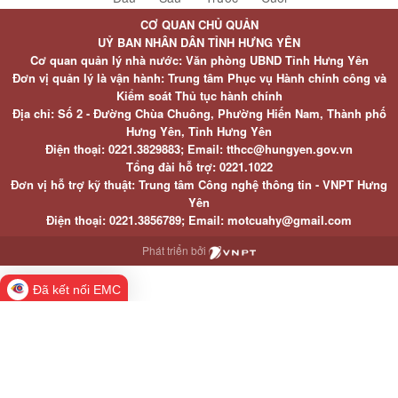
CƠ QUAN CHỦ QUẢN
UỶ BAN NHÂN DÂN TỈNH HƯNG YÊN
Cơ quan quản lý nhà nước: Văn phòng UBND Tỉnh Hưng Yên
Đơn vị quản lý là vận hành: Trung tâm Phục vụ Hành chính công và
Kiểm soát Thủ tục hành chính
Địa chỉ: Số 2 - Đường Chùa Chuông, Phường Hiến Nam, Thành phố
Hưng Yên, Tỉnh Hưng Yên
Điện thoại: 0221.3829883; Email: tthcc@hungyen.gov.vn
Tổng đài hỗ trợ: 0221.1022
Đơn vị hỗ trợ kỹ thuật: Trung tâm Công nghệ thông tin - VNPT Hưng
Yên
Điện thoại: 0221.3856789; Email: motcuahy@gmail.com
Phát triển bởi
Đã kết nối EMC