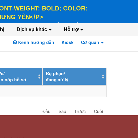
 FONT-WEIGHT: BOLD; COLOR:
 HƯNG YÊN</P>
LD; COLOR: #FFEE58;">HÀNH CHÍNH PHỤC
hị
Dịch vụ khác
Hỗ trợ
Kênh hướng dẫn
Kiosk
Cơ quan
Đăng nhập
Đăng ký
c/
Bộ phận/
ân nộp hồ sơ
đang xử lý
Đầu
Sau
Trước
Cuối