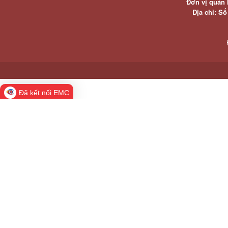
Đơn vị quản 
Địa chỉ: S
Đã kết nối EMC