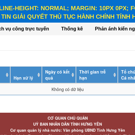
 LINE-HEIGHT: NORMAL; MARGIN: 10PX 0PX;
TIN GIẢI QUYẾT THỦ TỤC HÀNH CHÍNH TỈNH
HEIGHT: NORMAL; MARGIN: 10PX 0PX; FONT-WEIGHT: BO
ch vụ công trực tuyến
Thống kê
Phản ánh kiến ng
Ngày có kết
Thời gian trễ
Tổ chứ
Hạn xử lý
quả
hạn
Cá nh
Không có dữ liệu
CƠ QUAN CHỦ QUẢN
UỶ BAN NHÂN DÂN TỈNH HƯNG YÊN
Cơ quan quản lý nhà nước: Văn phòng UBND Tỉnh Hưng Yên