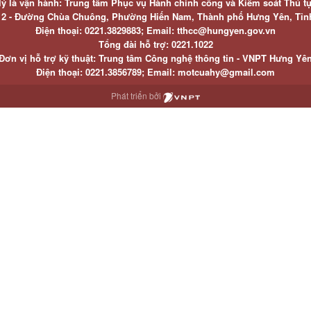
lý là vận hành: Trung tâm Phục vụ Hành chính công và Kiểm soát Thủ t
ố 2 - Đường Chùa Chuông, Phường Hiến Nam, Thành phố Hưng Yên, Tỉ
Điện thoại: 0221.3829883; Email: tthcc@hungyen.gov.vn
Tổng đài hỗ trợ: 0221.1022
Đơn vị hỗ trợ kỹ thuật: Trung tâm Công nghệ thông tin - VNPT Hưng Yê
Điện thoại: 0221.3856789; Email: motcuahy@gmail.com
Phát triển bởi