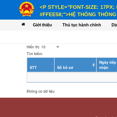
<P STYLE="FONT-SIZE: 17PX;
#FFEE58;">HỆ THỐNG THÔNG 
<P STYLE="FONT-SIZE: 14PX; LINE-
Giới thiệu
Thủ tục hành chính
Dị
VỤ</P>
Hiển thị
Tìm kiếm:
Ngày tiếp
STT
Số hồ sơ
nhận
Không có dữ liệu