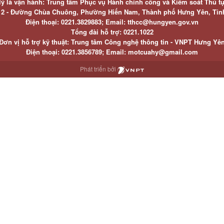
lý là vận hành: Trung tâm Phục vụ Hành chính công và Kiểm soát Thủ t
ố 2 - Đường Chùa Chuông, Phường Hiến Nam, Thành phố Hưng Yên, Tỉ
Điện thoại: 0221.3829883; Email: tthcc@hungyen.gov.vn
Tổng đài hỗ trợ: 0221.1022
Đơn vị hỗ trợ kỹ thuật: Trung tâm Công nghệ thông tin - VNPT Hưng Yê
Điện thoại: 0221.3856789; Email: motcuahy@gmail.com
Phát triển bởi