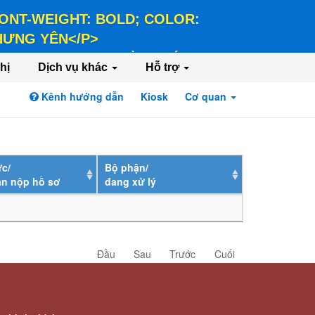
 FONT-WEIGHT: BOLD; COLOR:
 HƯNG YÊN</P>
LD; COLOR: #FFEE58;">HÀNH CHÍNH PHỤC
hị
Dịch vụ khác
Hỗ trợ
Kênh hướng dẫn
Kiosk
Cơ quan
Đăng nhập
Đăng ký
c/
Bộ phận/
ân nộp hồ sơ
đang xử lý
Đầu
Sau
Trước
Cuối