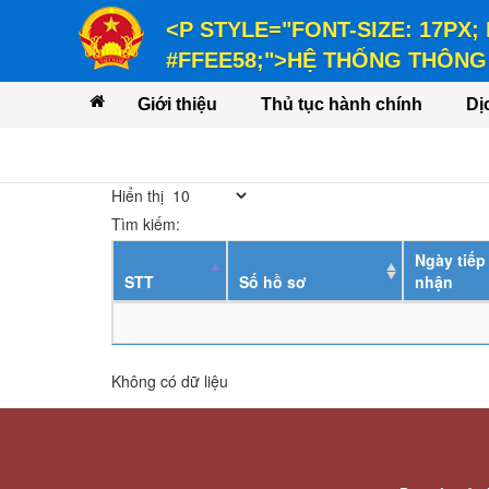
<P STYLE="FONT-SIZE: 17PX;
#FFEE58;">HỆ THỐNG THÔNG 
<P STYLE="FONT-SIZE: 14PX; LINE-
Giới thiệu
Thủ tục hành chính
Dị
VỤ</P>
Hiển thị
Tìm kiếm:
Ngày tiếp
STT
Số hồ sơ
nhận
Không có dữ liệu