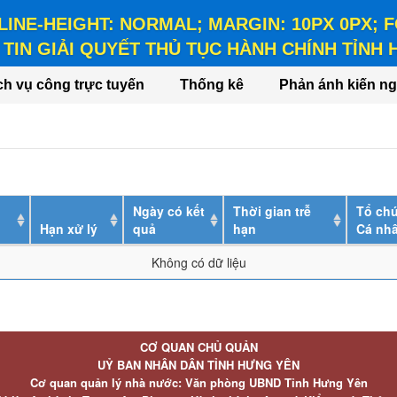
 LINE-HEIGHT: NORMAL; MARGIN: 10PX 0PX;
TIN GIẢI QUYẾT THỦ TỤC HÀNH CHÍNH TỈNH
HEIGHT: NORMAL; MARGIN: 10PX 0PX; FONT-WEIGHT: BO
ch vụ công trực tuyến
Thống kê
Phản ánh kiến ng
Ngày có kết
Thời gian trễ
Tổ chứ
Hạn xử lý
quả
hạn
Cá nh
Không có dữ liệu
CƠ QUAN CHỦ QUẢN
UỶ BAN NHÂN DÂN TỈNH HƯNG YÊN
Cơ quan quản lý nhà nước: Văn phòng UBND Tỉnh Hưng Yên