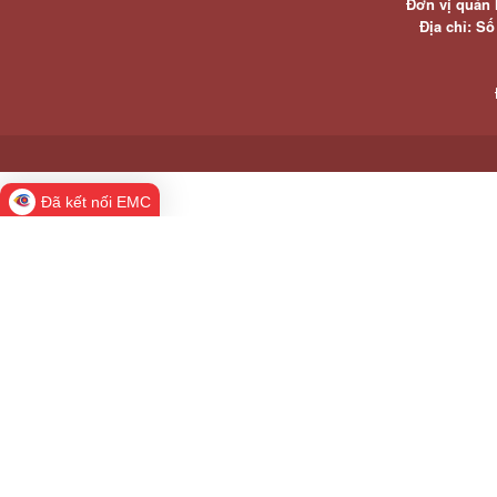
Đơn vị quản 
Địa chỉ: S
Đã kết nối EMC