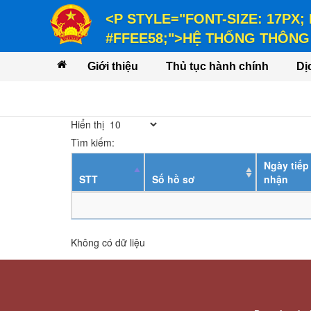
<P STYLE="FONT-SIZE: 17PX;
#FFEE58;">HỆ THỐNG THÔNG 
<P STYLE="FONT-SIZE: 14PX; LINE-
Giới thiệu
Thủ tục hành chính
Dị
VỤ</P>
Hiển thị
Tìm kiếm:
Ngày tiếp
STT
Số hồ sơ
nhận
Không có dữ liệu