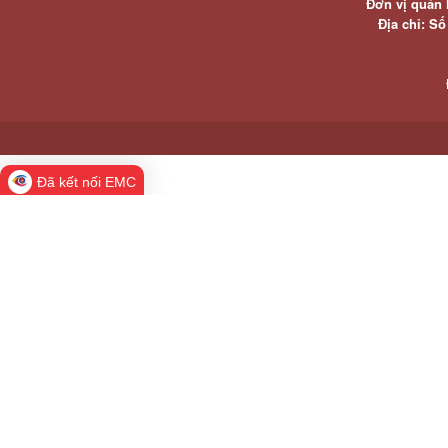
Đơn vị quản 
Địa chỉ: S
Đã kết nối EMC