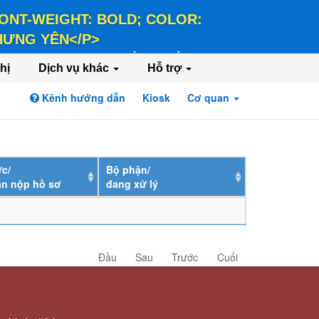
 FONT-WEIGHT: BOLD; COLOR:
 HƯNG YÊN</P>
LD; COLOR: #FFEE58;">HÀNH CHÍNH PHỤC
hị
Dịch vụ khác
Hỗ trợ
Kênh hướng dẫn
Kiosk
Cơ quan
Đăng nhập
Đăng ký
c/
Bộ phận/
ân nộp hồ sơ
đang xử lý
Đầu
Sau
Trước
Cuối