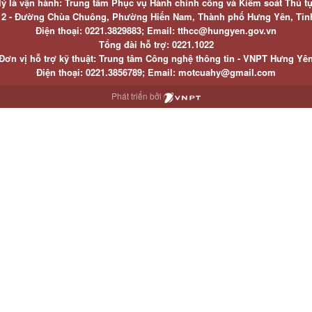
lý là vận hành: Trung tâm Phục vụ Hành chính công và Kiểm soát Thủ t
ố 2 - Đường Chùa Chuông, Phường Hiến Nam, Thành phố Hưng Yên, Tỉ
Điện thoại: 0221.3829883; Email: tthcc@hungyen.gov.vn
Tổng đài hỗ trợ: 0221.1022
Đơn vị hỗ trợ kỹ thuật: Trung tâm Công nghệ thông tin - VNPT Hưng Yê
Điện thoại: 0221.3856789; Email: motcuahy@gmail.com
Phát triển bởi