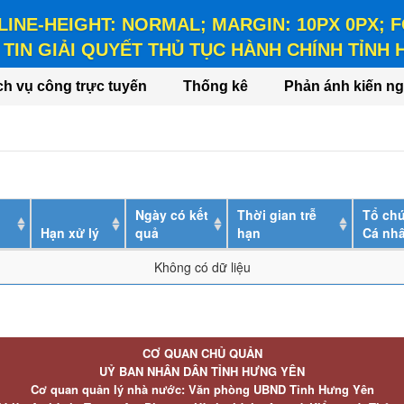
 LINE-HEIGHT: NORMAL; MARGIN: 10PX 0PX;
TIN GIẢI QUYẾT THỦ TỤC HÀNH CHÍNH TỈNH
HEIGHT: NORMAL; MARGIN: 10PX 0PX; FONT-WEIGHT: BO
ch vụ công trực tuyến
Thống kê
Phản ánh kiến ng
Ngày có kết
Thời gian trễ
Tổ chứ
Hạn xử lý
quả
hạn
Cá nh
Không có dữ liệu
CƠ QUAN CHỦ QUẢN
UỶ BAN NHÂN DÂN TỈNH HƯNG YÊN
Cơ quan quản lý nhà nước: Văn phòng UBND Tỉnh Hưng Yên