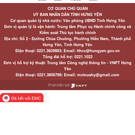
CƠ QUAN CHỦ QUẢN
UỶ BAN NHÂN DÂN TỈNH HƯNG YÊN
Cơ quan quản lý nhà nước: Văn phòng UBND Tỉnh Hưng Yên
Đơn vị quản lý là vận hành: Trung tâm Phục vụ Hành chính công và
Kiểm soát Thủ tục hành chính
Địa chỉ: Số 2 - Đường Chùa Chuông, Phường Hiến Nam, Thành phố
Hưng Yên, Tỉnh Hưng Yên
Điện thoại: 0221.3829883; Email: tthcc@hungyen.gov.vn
Tổng đài hỗ trợ: 0221.1022
Đơn vị hỗ trợ kỹ thuật: Trung tâm Công nghệ thông tin - VNPT Hưng
Yên
Điện thoại: 0221.3856789; Email: motcuahy@gmail.com
Phát triển bởi
Đã kết nối EMC